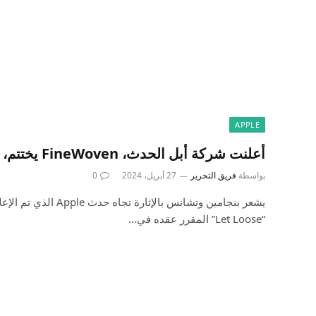
APPLE
أعلنت شركة أبل الحدث، FineWoven يختتم، صفقة Apple TV FIFA
بواسطة
فريق التحرير
27 أبريل، 2024
0
يشعر بنجامين وتشانس بالإثا
“Let Loose” المقرر عقده في…