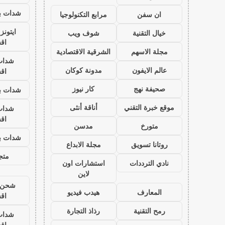
شدات بب
ان سفن
مرابع التكنولوجيا
ايتون
خيال التقنية
شوف ويب
اق
مجلة الاسهم
الشرقية الاقتصادية
شدات
عالم الايفون
مدونة كوكان
اق
صحيفة نهج
كار نيوز
شدات بب
موقع خبرة التقني
أناقة أنثى
شدات
اق
متورخ
مدسن
شدات بب
روتانا تسويق
مجلة الابداع
متجر
نادي الترددات
استشارات اون
لاين
شحن ي
المعارف
هيدب فيديو
اق
رمح التقنية
رذاذ التجارة
شدات
اق