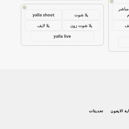
!
!
مباشر
م
يلا شوت
yalla shoot
يف
يلا شوت زون
يلا لايف
yalla live
ة الايفون
تحديثات