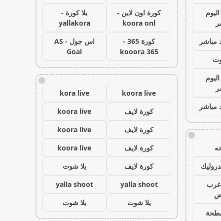
اليوم
كورة اون لاين -
يلا كورة -
ر
koora onl
yallakora
 مباشر
كورة 365 -
اس جول - AS
Goal
kooora 365
وت
اليوم
!
ر
kora live
koora live
 مباشر
كورة لايف
koora live
كورة لايف
koora live
!
ه
كورة لايف
koora live
روليك
كورة لايف
يلا شوت
غرب
yalla shoot
yalla shoot
اض
يلا شوت
يلا شوت
طحة