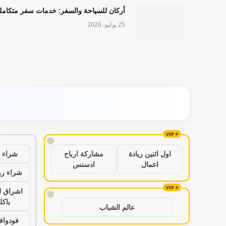
أركان للسياحة والسفر: خدمات سفر متكامل
25 يوليو، 2026
!
شراء ب
اول اثنين ريادة
مشاركة ارباح
اعمال
ادسنس
شراء رو
اشراق ل
!
باكل
عالم الشباب
فودواف