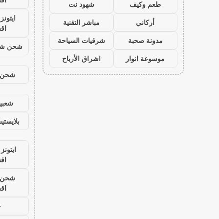
طعم وكيف
شهود نت
ايتون
أركاني
مباشر التقنية
اق
مدونة صحبة
شرقيات السياحة
شحن شد
موسوعة انوار
اشراق الأرباح
شحن ي
شعبية
بلايست
ايتونز
اق
شحن ي
اق
ح