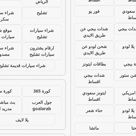
الرياض
ز سعودي
فور يو
تشليح
شراء سي
ساط
سكرا
ات ببجي
شدات ببجي عن
شراء سيارات
موقع ش
طريق الايدي
تشليح
سيارات 
لا لودو
شحن لودو عن
ارقام يشترون
شراء سي
طريق الايدي
سيارات تشليح
مصدو
 ببجي
بطاقات ايتونز
شراء سيارات قديمة تشليح
يشن ستور
شدات ببجي
اقساط
كورة 365
كورة س
 امريكي
ايتونز سعودي
ساط
اقساط
جول العرب
بث مباشر
goalarab
مدريد ا
لا لودو
حناء شعر
ساط
يلا لايف
نا
ماتشا