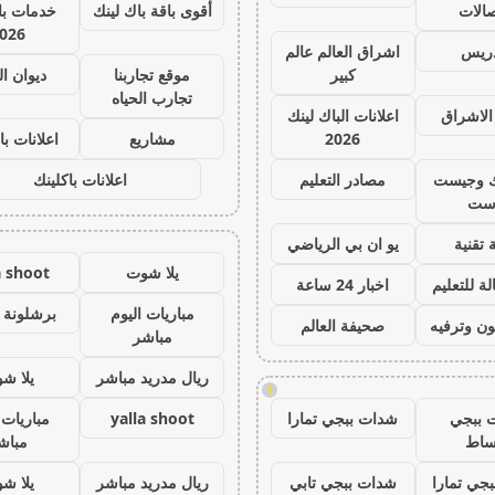
صالات
أقوى باقة باك لينك
خدمات با 
026
دريس
اشراق العالم عالم
كبير
موقع تجاربنا
ديوان ا
تجارب الحياه
الاشراق
اعلانات الباك لينك
2026
مشاريع
اعلانات با
ك وجيست
مصادر التعليم
اعلانات باكلينك
ست
 تقنية
يو ان بي الرياضي
يلا شوت
a shoot
ة للتعليم
اخبار 24 ساعة
مباريات اليوم
برشلونة 
ون وترفيه
صحيفة العالم
مباشر
ريال مدريد مباشر
يلا ش
!
 ببجي
شدات ببجي تمارا
yalla shoot
مباريات 
ساط
مباش
جي تمارا
شدات ببجي تابي
ريال مدريد مباشر
يلا ش