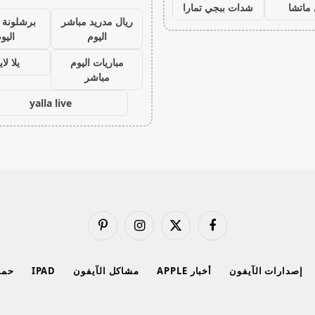
ماتشا
شدات ببجي تمارا
ريال مدريد مباشر
برشلونة 
اليوم
اليو
مباريات اليوم
يلا لا
مباشر
yalla live
فيسبوك
X
الانستغرام
بينتيريست
(Twitter)
إصدارات الآيفون
أخبار APPLE
مشاكل الآيفون
IPAD
حماي