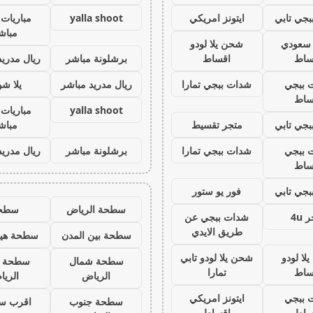
جي تابي
ايتونز امريكي
yalla shoot
مباريات 
مباش
ز سعودي
شحن يلا لودو
ساط
اقساط
برشلونة مباشر
ريال مدريد
 ببجي
شدات ببجي تمارا
ريال مدريد مباشر
يلا ش
ساط
yalla shoot
مباريات 
جي تابي
متجر تقسيط
مباش
 ببجي
شدات ببجي تمارا
برشلونة مباشر
ريال مدريد
ساط
جي تابي
فور يو ستور
سطحة الرياض
سطح
 4u
شدات ببجي عن
طريق الايدي
سطحة بين المدن
سطحة هيد
لا لودو
شحن يلا لودو تابي
سطحة شمال
سطحة 
ساط
تمارا
الرياض
الري
 ببجي
ايتونز امريكي
سطحة جنوب
اقرب س
ساط
اقساط