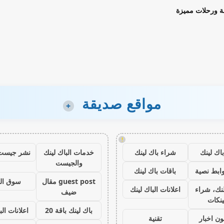
ة ورحلات مميزة
مواقع صديقة
+
!
اك لينك
شراء باك لينك
خدمات الباك لينك
نشر جيست
والجيست
ابط نصية
باقات باك لينك
guest post مقال
سوق ال
نك، شراء
اعلانات الباك لينك
ضيف
ينكات
باك لينك باقة 20
اعلانات الب
ون اخبار
تقنية