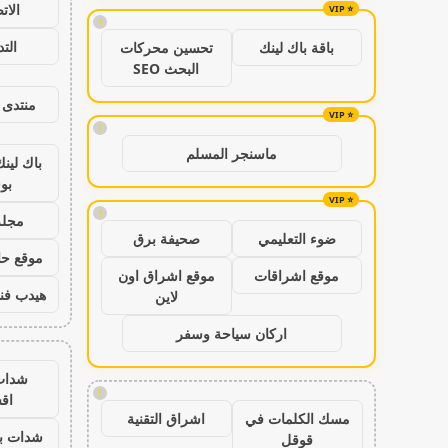
الات
!
الت
باقة باك لينك
تحسين محركات
البحث SEO
منتدى 
!
ماسنجر المسلم
باك لين
بو
!
مجلة
ضوء التعليمي
صحيفة برق
موقع حال
موقع اشراقات
موقع اشراق اون
هيدب فن
لاين
اركان سياحة وسفر
شدات
!
اق
مسك الكلمات في
اشراق التقنية
شدات بب
قوقل