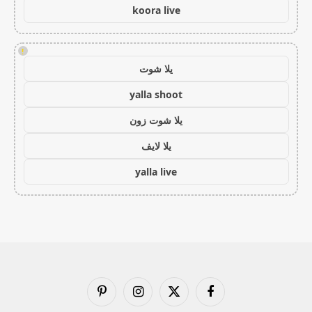
koora live
!
يلا شوت
yalla shoot
يلا شوت زون
يلا لايف
yalla live
فيسبوك
X
الانستغرام
بينتيريست
(Twitter)