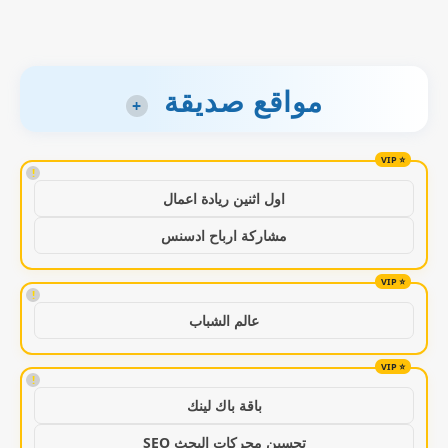
مواقع صديقة
+
!
اول اثنين ريادة اعمال
مشاركة ارباح ادسنس
!
عالم الشباب
!
باقة باك لينك
تحسين محركات البحث SEO