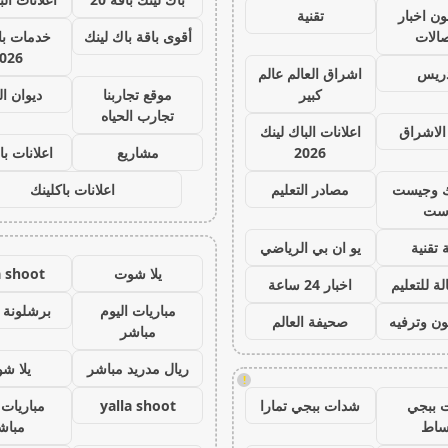
ون اخبار
تقنية
صالات
أقوى باقة باك لينك
خدمات با 
026
دريس
اشراق العالم عالم
كبير
موقع تجاربنا
ديوان ا
تجارب الحياه
الاشراق
اعلانات الباك لينك
2026
مشاريع
اعلانات با
ك وجيست
مصادر التعليم
اعلانات باكلينك
ست
 تقنية
يو ان بي الرياضي
يلا شوت
a shoot
ة للتعليم
اخبار 24 ساعة
مباريات اليوم
برشلونة 
ون وترفيه
صحيفة العالم
مباشر
ريال مدريد مباشر
يلا ش
!
 ببجي
شدات ببجي تمارا
yalla shoot
مباريات 
ساط
مباش