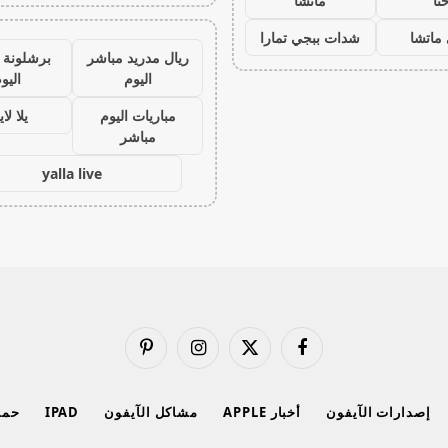
نا
ماتشا
ماتشا
شدات ببجي تمارا
ريال مدريد مباشر
برشلونة 
اليوم
اليو
مباريات اليوم
يلا لا
مباشر
yalla live
فيسبوك
X
الانستغرام
بينتيريست
(Twitter)
إصدارات الآيفون
أخبار APPLE
مشاكل الآيفون
IPAD
حماي