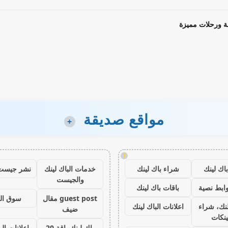
ة ورحلات مميزة
مواقع صديقة
+
!
اك لينك
شراء باك لينك
خدمات الباك لينك
نشر جيست
والجيست
ابط نصية
باقات باك لينك
guest post مقال
سوق ال
نك، شراء
اعلانات الباك لينك
ضيف
ينكات
باك لينك باقة 20
اعلانات الب