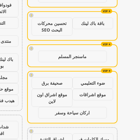
فودواف
الات
!
الت
باقة باك لينك
تحسين محركات
البحث SEO
منتدى 
!
ماسنجر المسلم
باك لين
بو
!
مجلة
ضوء التعليمي
صحيفة برق
موقع حال
موقع اشراقات
موقع اشراق اون
هيدب فن
لاين
اركان سياحة وسفر
شدات
!
اق
مسك الكلمات في
اشراق التقنية