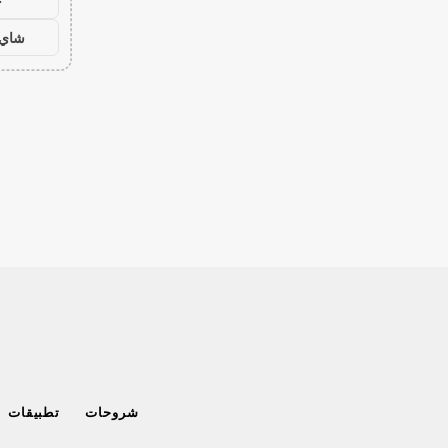
ح
شاي 
شروحات
تطبيقات