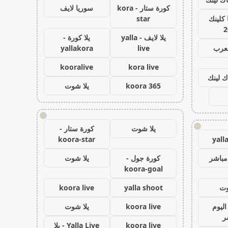
كورة ستار - kora
سوريا لايف
كلينك
star
2
يلا لايف - yalla
يلا كورة -
لعرب
live
yallakora
kooralive
kora live
ك لينك
koora 365
يلا شوت
!
!
يلا شوت
كورة ستار -
koora-star
yall
مباشر
كورة جول -
يلا شوت
koora-goal
وت
yalla shoot
koora live
اليوم
koora live
يلا شوت
ر
koora live
Yalla Live - يلا