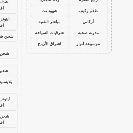
شدات
اق
طعم وكيف
شهود نت
ايتون
أركاني
مباشر التقنية
اق
مدونة صحبة
شرقيات السياحة
شحن شد
موسوعة انوار
اشراق الأرباح
شحن ي
شعبية
بلايست
ايتونز
اق
شحن ي
اق