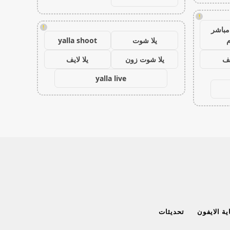
!
!
مباشر
م
يلا شوت
yalla shoot
يف
يلا شوت زون
يلا لايف
yalla live
ة الايفون
تحديثات