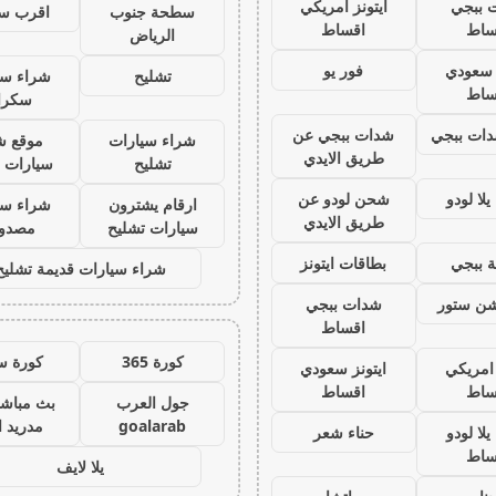
 ببجي
ايتونز امريكي
سطحة جنوب
اقرب س
ساط
اقساط
الرياض
ز سعودي
فور يو
تشليح
شراء سي
ساط
سكرا
ات ببجي
شدات ببجي عن
شراء سيارات
موقع ش
طريق الايدي
تشليح
سيارات 
لا لودو
شحن لودو عن
ارقام يشترون
شراء سي
طريق الايدي
سيارات تشليح
مصدو
 ببجي
بطاقات ايتونز
شراء سيارات قديمة تشليح
يشن ستور
شدات ببجي
اقساط
كورة 365
كورة س
 امريكي
ايتونز سعودي
ساط
اقساط
جول العرب
بث مباشر
goalarab
مدريد ا
لا لودو
حناء شعر
ساط
يلا لايف