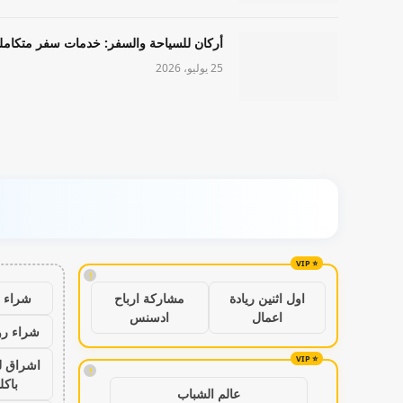
أركان للسياحة والسفر: خدمات سفر متكامل
25 يوليو، 2026
!
شراء ب
اول اثنين ريادة
مشاركة ارباح
اعمال
ادسنس
شراء رو
اشراق ل
!
باكل
عالم الشباب