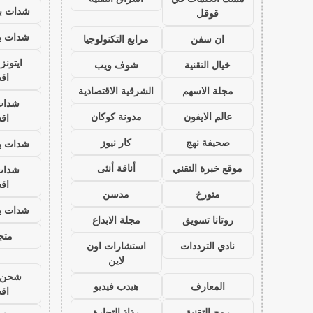
شدات بب
قوقل
شدات بب
ان سفن
مرابع التكنولوجيا
ايتون
خيال التقنية
شوف ويب
اق
مجلة الاسهم
الشرقية الاقتصادية
شدات
عالم الايفون
مدونة كوكان
اق
صحيفة نهج
كار نيوز
شدات بب
موقع خبرة التقني
أناقة أنثى
شدات
اق
متورخ
مدسن
شدات بب
روتانا تسويق
مجلة الابداع
متجر
نادي الترددات
استشارات اون
لاين
شحن ي
المعارف
هيدب فيديو
اق
رمح التقنية
رذاذ التجارة