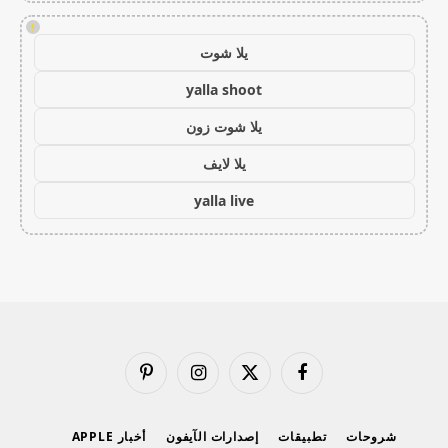
!
يلا شوت
yalla shoot
يلا شوت زون
يلا لايف
yalla live
فيسبوك
X
الانستغرام
بينتيريست
(Twitter)
شروحات
تطبيقات
إصدارات الآيفون
أخبار APPLE