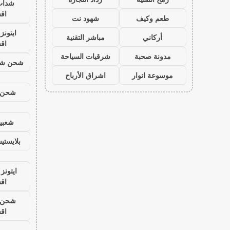
شدات
اق
طعم وكيف
شهود نت
ايتون
أركاني
مباشر التقنية
اق
مدونة صحبة
شرقيات السياحة
شحن شد
موسوعة انوار
اشراق الأرباح
شحن ي
شعبية
بلايست
ايتونز
اق
شحن ي
اق