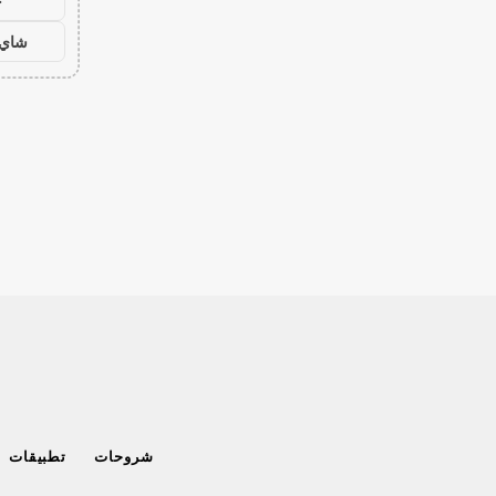
ح
شاي 
شروحات
تطبيقات