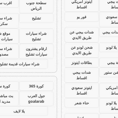
 ببجي
ايتونز امريكي
سطحة جنوب
اقرب س
ساط
اقساط
الرياض
ز سعودي
فور يو
تشليح
شراء سي
ساط
سكرا
ات ببجي
شدات ببجي عن
شراء سيارات
موقع ش
طريق الايدي
تشليح
سيارات 
لا لودو
شحن لودو عن
ارقام يشترون
شراء سي
طريق الايدي
سيارات تشليح
مصدو
 ببجي
بطاقات ايتونز
شراء سيارات قديمة تشليح
يشن ستور
شدات ببجي
اقساط
كورة 365
كورة س
 امريكي
ايتونز سعودي
ساط
اقساط
جول العرب
بث مباشر
goalarab
مدريد ا
لا لودو
حناء شعر
ساط
يلا لايف