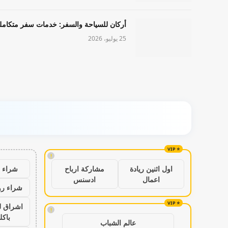
أركان للسياحة والسفر: خدمات سفر متكامل
25 يوليو، 2026
!
شراء ب
اول اثنين ريادة
مشاركة ارباح
اعمال
ادسنس
شراء رو
اشراق ل
!
باكل
عالم الشباب