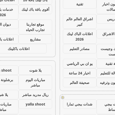
ون اخبار
تقنية
صالات
أقوى باقة باك لينك
خدمات با 
026
دريس
اشراق العالم عالم
كبير
موقع تجاربنا
ديوان ا
تجارب الحياه
الاشراق
اعلانات الباك لينك
2026
مشاريع
اعلانات با
ك وجيست
مصادر التعليم
اعلانات باكلينك
ست
 تقنية
يو ان بي الرياضي
يلا شوت
a shoot
ة للتعليم
اخبار 24 ساعة
مباريات اليوم
برشلونة 
ون وترفيه
صحيفة العالم
مباشر
ريال مدريد مباشر
يلا ش
!
 ببجي
شدات ببجي تمارا
yalla shoot
مباريات 
ساط
مباش