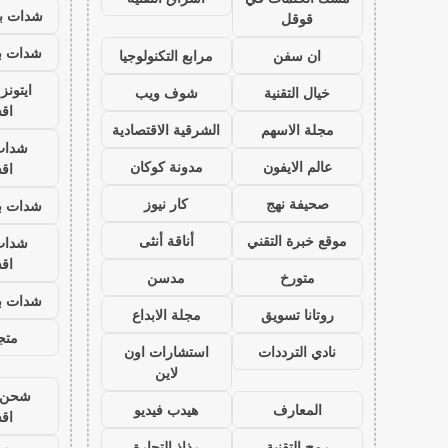
شدات بب
قوقل
شدات بب
ان سفن
مرابع التكنولوجيا
ايتون
خيال التقنية
شوف ويب
اق
مجلة الاسهم
الشرقية الاقتصادية
شدات
عالم الايفون
مدونة كوكان
اق
صحيفة نهج
كار نيوز
شدات بب
موقع خبرة التقني
أناقة أنثى
شدات
اق
متورخ
مدسن
شدات بب
روتانا تسويق
مجلة الابداع
متجر
نادي الترددات
استشارات اون
لاين
شحن ي
المعارف
هيدب فيديو
اق
رمح التقنية
رذاذ التجارة