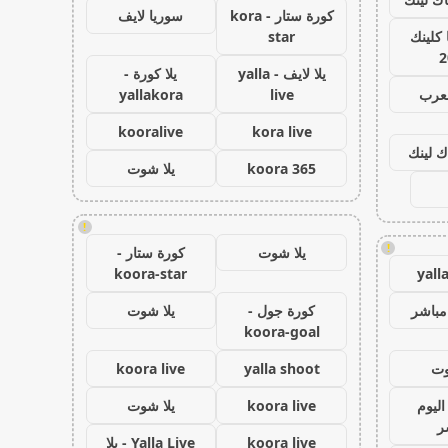
كورة ستار - kora
سوريا لايف
كلينك
star
2
يلا لايف - yalla
يلا كورة -
لعرب
live
yallakora
kooralive
kora live
ك لينك
koora 365
يلا شوت
!
!
يلا شوت
كورة ستار -
koora-star
yall
مباشر
كورة جول -
يلا شوت
koora-goal
وت
yalla shoot
koora live
اليوم
koora live
يلا شوت
ر
koora live
Yalla Live - يلا