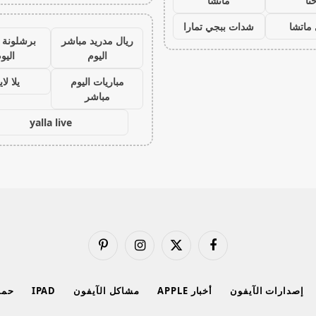
نا
ماتشا
ماتشا
شدات ببجي تمارا
ريال مدريد مباشر
برشلونة 
اليوم
اليو
مباريات اليوم
يلا لا
مباشر
yalla live
فيسبوك
X
الانستغرام
بينتيريست
(Twitter)
إصدارات الآيفون
أخبار APPLE
مشاكل الآيفون
IPAD
حماي