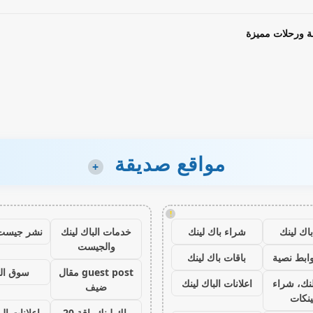
ة ورحلات مميزة
مواقع صديقة
+
!
اك لينك
شراء باك لينك
خدمات الباك لينك
نشر جيست
والجيست
ابط نصية
باقات باك لينك
guest post مقال
سوق ال
نك، شراء
اعلانات الباك لينك
ضيف
ينكات
باك لينك باقة 20
اعلانات الب