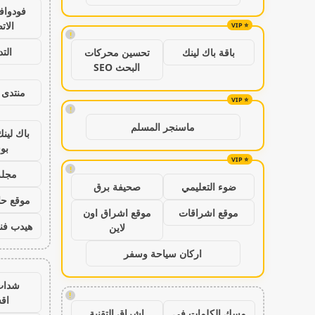
فودواف
الات
!
الت
باقة باك لينك
تحسين محركات
البحث SEO
منتدى 
!
ماسنجر المسلم
باك لين
بو
!
مجلة
ضوء التعليمي
صحيفة برق
موقع حال
موقع اشراقات
موقع اشراق اون
هيدب فن
لاين
اركان سياحة وسفر
شدات
!
اق
مسك الكلمات في
اشراق التقنية