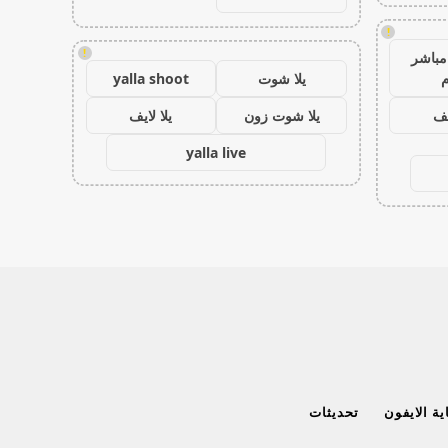
!
!
مباشر
م
يلا شوت
yalla shoot
يف
يلا شوت زون
يلا لايف
yalla live
ة الايفون
تحديثات