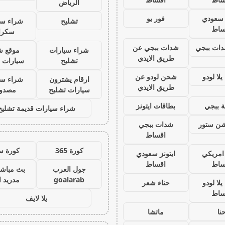
الرياض
ز سعودي
فور يو
تشليح
شراء سي
ساط
سكرا
ات ببجي
شدات ببجي عن
شراء سيارات
موقع ش
طريق الايدي
تشليح
سيارات 
لا لودو
شحن لودو عن
ارقام يشترون
شراء سي
طريق الايدي
سيارات تشليح
مصدو
 ببجي
بطاقات ايتونز
شراء سيارات قديمة تشليح
يشن ستور
شدات ببجي
اقساط
كورة 365
كورة س
 امريكي
ايتونز سعودي
ساط
اقساط
جول العرب
بث مباشر
goalarab
مدريد ا
لا لودو
حناء شعر
ساط
يلا لايف
نا
ماتشا