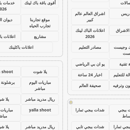
صالات
أقوى باقة باك لينك
خدمات با 
026
دريس
اشراق العالم عالم
كبير
موقع تجاربنا
ديوان ا
تجارب الحياه
الاشراق
اعلانات الباك لينك
2026
مشاريع
اعلانات با
ك وجيست
مصادر التعليم
اعلانات باكلينك
ست
 تقنية
يو ان بي الرياضي
يلا شوت
a shoot
ة للتعليم
اخبار 24 ساعة
مباريات اليوم
برشلونة 
ون وترفيه
صحيفة العالم
مباشر
ريال مدريد مباشر
يلا ش
!
 ببجي
شدات ببجي تمارا
yalla shoot
مباريات 
ساط
مباش
جي تمارا
شدات ببجي تابي
ريال مدريد مباشر
يلا ش