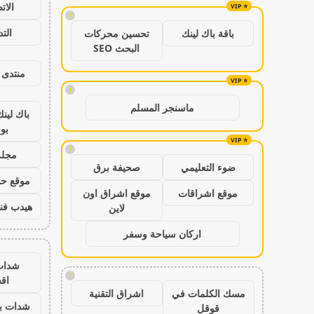
الات
!
الت
باقة باك لينك
تحسين محركات
البحث SEO
منتدى 
!
ماسنجر المسلم
باك لين
بو
!
مجلة
ضوء التعليمي
صحيفة برق
موقع حال
موقع اشراقات
موقع اشراق اون
هيدب فن
لاين
اركان سياحة وسفر
شدات
!
اق
مسك الكلمات في
اشراق التقنية
شدات بب
قوقل