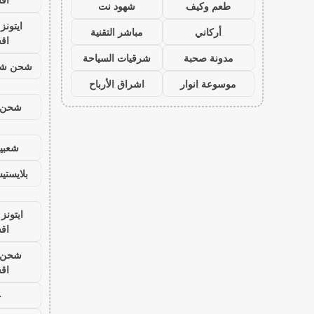
طعم وكيف
شهود نت
ايتون
أركاني
مباشر التقنية
اق
مدونة صحبة
شرقيات السياحة
شحن شد
موسوعة انوار
اشراق الأرباح
شحن ي
شعبية
بلايست
ايتونز
اق
شحن ي
اق
ح