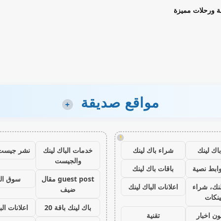
ة ورحلات مميزة
مواقع صديقة
+
!
اك لينك
شراء باك لينك
خدمات الباك لينك
نشر جيست
والجيست
ابط نصية
باقات باك لينك
guest post مقال
سوق ال
نك، شراء
اعلانات الباك لينك
ضيف
ينكات
باك لينك باقة 20
اعلانات الب
ون اخبار
تقنية