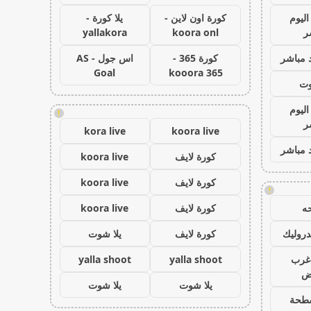
اليوم
كورة اون لاين -
يلا كورة -
ر
koora onl
yallakora
 مباشر
كورة 365 -
اس جول - AS
Goal
kooora 365
وت
اليوم
!
ر
kora live
koora live
 مباشر
كورة لايف
koora live
كورة لايف
koora live
!
ه
كورة لايف
koora live
روليك
كورة لايف
يلا شوت
غرب
yalla shoot
yalla shoot
اض
يلا شوت
يلا شوت
طحة