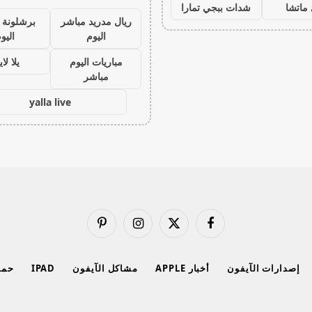
ماتشا
شدات ببجي تمارا
ريال مدريد مباشر
برشلونة 
اليوم
اليو
مباريات اليوم
يلا لا
مباشر
yalla live
فيسبوك
X
الانستغرام
بينتيريست
(Twitter)
إصدارات الآيفون
أخبار APPLE
مشاكل الآيفون
IPAD
حماي