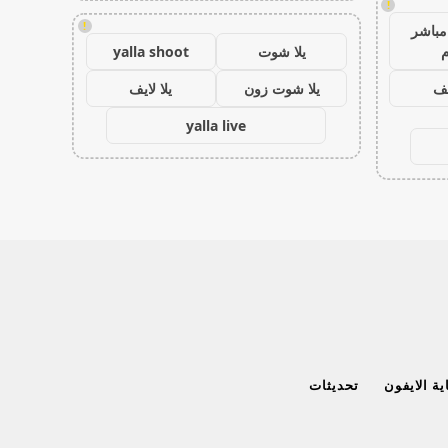
!
!
مباشر
م
يلا شوت
yalla shoot
يف
يلا شوت زون
يلا لايف
yalla live
ة الايفون
تحديثات