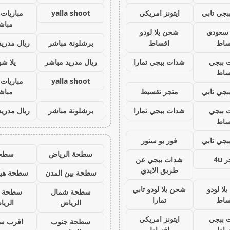
جي تابي
ايتونز امريكي
yalla shoot
مباريات 
مباش
ز سعودي
شحن يلا لودو
ساط
اقساط
برشلونة مباشر
ريال مدريد
 ببجي
شدات ببجي تمارا
ريال مدريد مباشر
يلا ش
ساط
yalla shoot
مباريات 
جي تابي
متجر تقسيط
مباش
 ببجي
شدات ببجي تمارا
برشلونة مباشر
ريال مدريد
ساط
جي تابي
فور يو ستور
سطحة الرياض
سطح
 4u
شدات ببجي عن
طريق الايدي
سطحة بين المدن
سطحة هيد
لا لودو
شحن يلا لودو تابي
سطحة شمال
سطحة 
ساط
تمارا
الرياض
الري
 ببجي
ايتونز امريكي
سطحة جنوب
اقرب س
ساط
اقساط