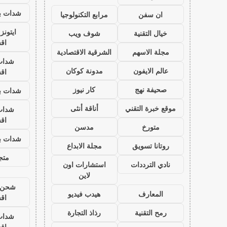
شدات بب
ان سفن
مرابع التكنولوجيا
ايتون
خيال التقنية
شوف ويب
اق
مجلة الاسهم
الشرقية الاقتصادية
شدات
عالم الايفون
مدونة كوكان
اق
صحيفة نهج
كار نيوز
شدات بب
موقع خبرة التقني
أناقة أنثى
شدات
اق
متورخ
مدسن
شدات بب
روتانا تسويق
مجلة الابداع
متجر
نادي الترددات
استشارات اون
لاين
شحن ي
المعارف
هيدب فيديو
اق
رمح التقنية
رذاذ التجارة
شدات
اق