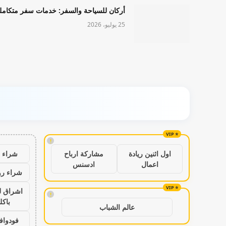
أركان للسياحة والسفر: خدمات سفر متكامل
25 يوليو، 2026
!
شراء ب
اول اثنين ريادة
مشاركة ارباح
اعمال
ادسنس
شراء رو
اشراق ل
!
باكل
عالم الشباب
فودواف