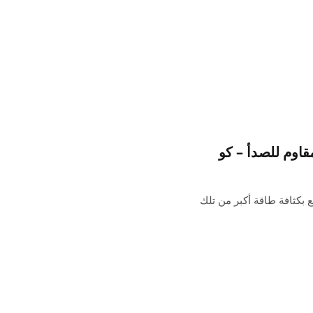
سلسلة التوريد أن بطارية iPhone 16 ستتمتع بكثافة طاقة أكبر من تلك