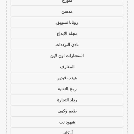
متورخ
مدسن
روتانا تسويق
مجلة الابداع
نادي الترددات
استشارات اون لاين
المعارف
هيدب فيديو
رمح التقنية
رذاذ التجارة
طعم وكيف
شهود نت
أركاني