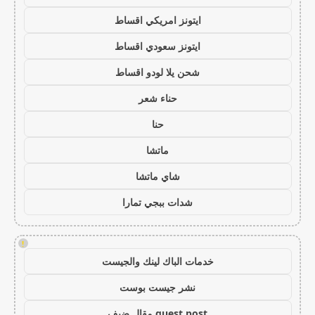
ايتونز امريكي اقساط
ايتونز سعودي اقساط
شحن يلا لودو اقساط
حناء شعر
حنا
ماتشا
شاي ماتشا
شدات ببجي تمارا
!
خدمات الباك لينك والجيست
نشر جيست بوست
guest post مقال ضيف