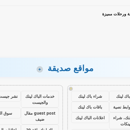
ة ورحلات مميزة
مواقع صديقة
+
!
اك لينك
شراء باك لينك
خدمات الباك لينك
نشر جيست
والجيست
ابط نصية
باقات باك لينك
guest post مقال
سوق ال
نك، شراء
اعلانات الباك لينك
ضيف
ينكات
باك لينك باقة 20
اعلانات الب