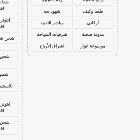
شدات
اق
طعم وكيف
شهود نت
ايتون
أركاني
مباشر التقنية
اق
مدونة صحبة
شرقيات السياحة
شحن شد
موسوعة انوار
اشراق الأرباح
شحن ي
شعبية
بلايست
ايتونز
اق
شحن ي
اق