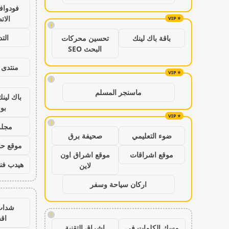
فودواف
الات
!
الت
باقة باك لينك
تحسين محركات
البحث SEO
منتدى 
!
ماسنجر المسلم
باك لين
بو
!
مجلة
ضوء التعليمي
صحيفة برق
موقع حال
موقع اشراقات
موقع اشراق اون
هيدب فن
لاين
اركان سياحة وسفر
شدات
!
اق
مسك الكلمات في
اشراق التقنية