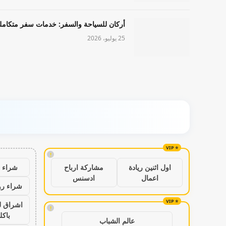
أركان للسياحة والسفر: خدمات سفر متكامل
25 يوليو، 2026
!
شراء ب
اول اثنين ريادة
مشاركة ارباح
اعمال
ادسنس
شراء رو
اشراق ل
!
باكل
عالم الشباب