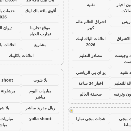
ون اخبار
تقنية
صالات
أقوى باقة باك لينك
خدمات با 
026
دريس
اشراق العالم عالم
كبير
موقع تجاربنا
ديوان ا
تجارب الحياه
الاشراق
اعلانات الباك لينك
2026
مشاريع
اعلانات با
ك وجيست
مصادر التعليم
اعلانات باكلينك
ست
 تقنية
يو ان بي الرياضي
يلا شوت
a shoot
ة للتعليم
اخبار 24 ساعة
مباريات اليوم
برشلونة 
ون وترفيه
صحيفة العالم
مباشر
ريال مدريد مباشر
يلا ش
!
 ببجي
شدات ببجي تمارا
yalla shoot
مباريات 
ساط
مباش