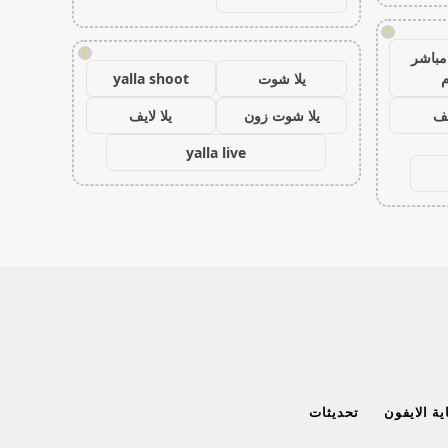
!
!
مباشر
م
يلا شوت
yalla shoot
يف
يلا شوت زون
يلا لايف
yalla live
ة الايفون
تحديثات