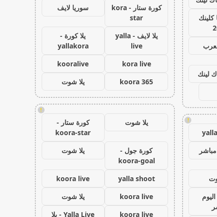
كورة ستار - kora
سوريا لايف
كلينك
star
2
يلا لايف - yalla
يلا كورة -
لعرب
live
yallakora
kooralive
kora live
ك لينك
koora 365
يلا شوت
!
!
يلا شوت
كورة ستار -
koora-star
yall
مباشر
كورة جول -
يلا شوت
koora-goal
وت
yalla shoot
koora live
اليوم
koora live
يلا شوت
ر
koora live
Yalla Live - يلا