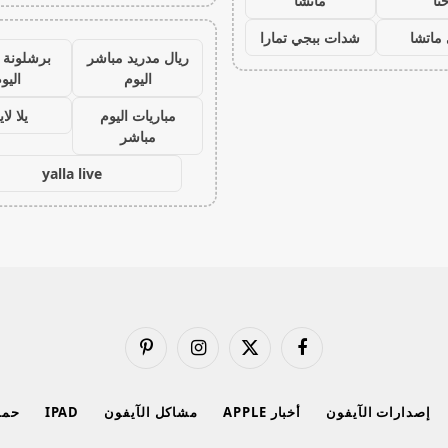
نا
ماتشا
ماتشا
شدات ببجي تمارا
ريال مدريد مباشر
برشلونة 
اليوم
اليو
مباريات اليوم
يلا لا
مباشر
yalla live
فيسبوك
X
الانستغرام
بينتيريست
(Twitter)
إصدارات الآيفون
أخبار APPLE
مشاكل الآيفون
IPAD
حماي