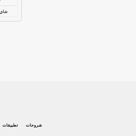
ح
شاي 
شروحات
تطبيقات