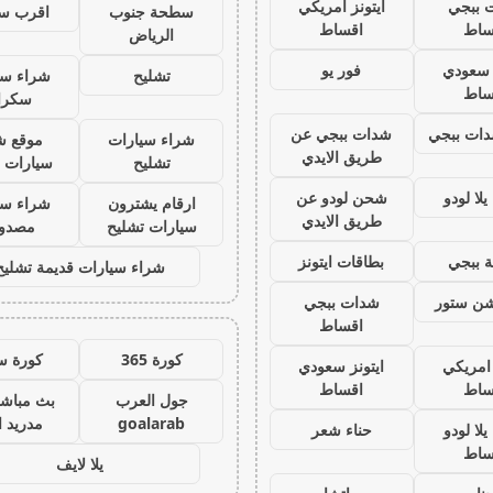
 ببجي
ايتونز امريكي
سطحة جنوب
اقرب س
ساط
اقساط
الرياض
ز سعودي
فور يو
تشليح
شراء سي
ساط
سكرا
ات ببجي
شدات ببجي عن
شراء سيارات
موقع ش
طريق الايدي
تشليح
سيارات 
لا لودو
شحن لودو عن
ارقام يشترون
شراء سي
طريق الايدي
سيارات تشليح
مصدو
 ببجي
بطاقات ايتونز
شراء سيارات قديمة تشليح
يشن ستور
شدات ببجي
اقساط
كورة 365
كورة س
 امريكي
ايتونز سعودي
ساط
اقساط
جول العرب
بث مباشر
goalarab
مدريد ا
لا لودو
حناء شعر
ساط
يلا لايف