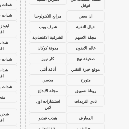
شدات بب
قوقل
شدات بب
ان سفن
مرابع التكنولوجيا
ايتون
خيال التقنية
شوف ويب
اق
مجلة الاسهم
الشرقية الاقتصادية
شدات
عالم الايفون
مدونة كوكان
اق
صحيفة نهج
كار نيوز
شدات بب
موقع خبرة التقني
أناقة أنثى
شدات
اق
متورخ
مدسن
شدات بب
روتانا تسويق
مجلة الابداع
متجر
نادي الترددات
استشارات اون
لاين
شحن ي
المعارف
هيدب فيديو
اق
رمح التقنية
رذاذ التجارة