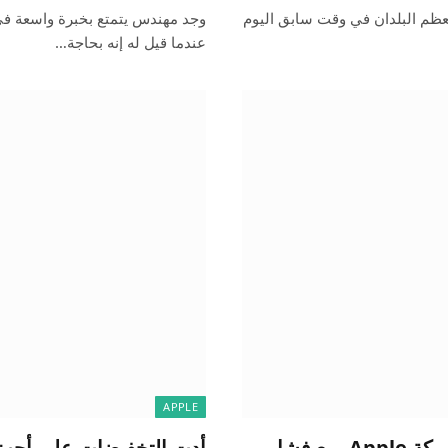
ب عن توقف تعريفة مدته 90 يومًا في معظم البلدان في وقت سابق اليوم
عندما قيل له إنه بحاجة…
APPLE
فوز متجر التطبيقات النادر بمكافحة الاحتكار لشركة Apple، مع فشل