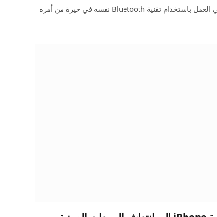
وجد مهندس يتمتع بخبرة واسعة في العمل باستخدام تقنية Bluetooth نفسه في حيرة من أمره
أدت التخفيضات على أجهزة iPhone إلى انتعاش المبيعات الصينية