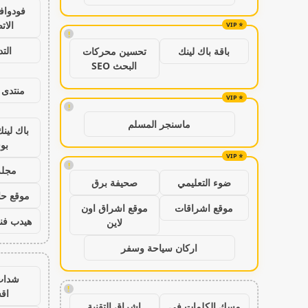
فودواف
الات
!
الت
باقة باك لينك
تحسين محركات
البحث SEO
منتدى 
!
ماسنجر المسلم
باك لين
بو
!
مجلة
ضوء التعليمي
صحيفة برق
موقع حال
موقع اشراقات
موقع اشراق اون
هيدب فن
لاين
اركان سياحة وسفر
شدات
!
اق
مسك الكلمات في
اشراق التقنية