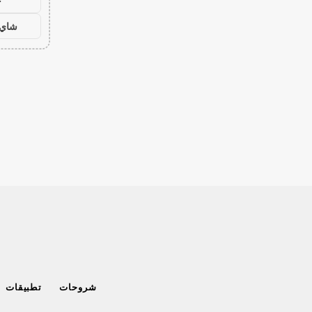
ح
شاي 
شروحات
تطبيقات