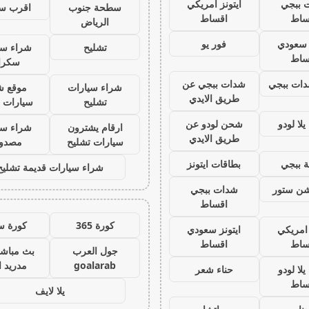
 ببجي
ايتونز امريكي
سطحة جنوب
اقرب س
ساط
اقساط
الرياض
ز سعودي
فور يو
تشليح
شراء سي
ساط
سكرا
ات ببجي
شدات ببجي عن
شراء سيارات
موقع ش
طريق الايدي
تشليح
سيارات 
لا لودو
شحن لودو عن
ارقام يشترون
شراء سي
طريق الايدي
سيارات تشليح
مصدو
 ببجي
بطاقات ايتونز
شراء سيارات قديمة تشليح
يشن ستور
شدات ببجي
اقساط
كورة 365
كورة س
 امريكي
ايتونز سعودي
ساط
اقساط
جول العرب
بث مباشر
goalarab
مدريد ا
لا لودو
حناء شعر
ساط
يلا لايف