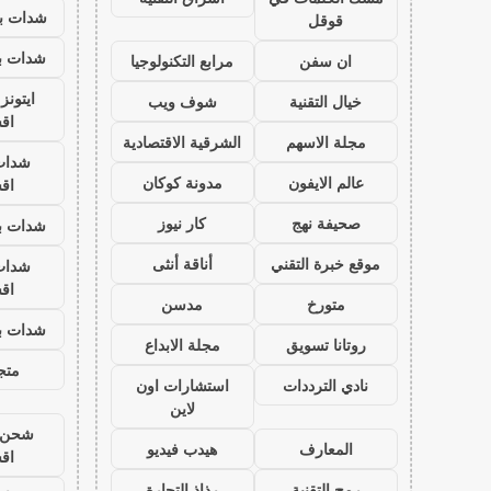
شدات بب
قوقل
شدات بب
ان سفن
مرابع التكنولوجيا
ايتون
خيال التقنية
شوف ويب
اق
مجلة الاسهم
الشرقية الاقتصادية
شدات
عالم الايفون
مدونة كوكان
اق
صحيفة نهج
كار نيوز
شدات بب
موقع خبرة التقني
أناقة أنثى
شدات
اق
متورخ
مدسن
شدات بب
روتانا تسويق
مجلة الابداع
متجر
نادي الترددات
استشارات اون
لاين
شحن ي
المعارف
هيدب فيديو
اق
رمح التقنية
رذاذ التجارة