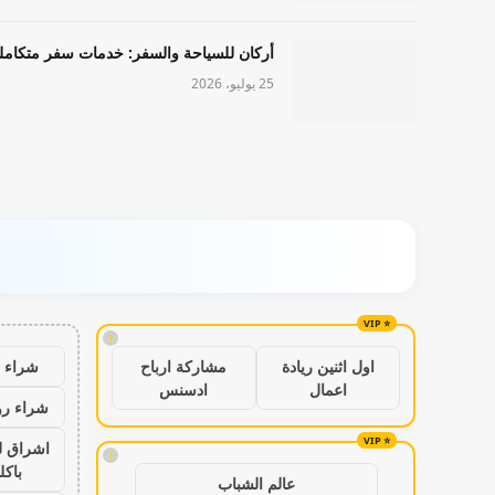
أركان للسياحة والسفر: خدمات سفر متكامل
25 يوليو، 2026
!
شراء ب
اول اثنين ريادة
مشاركة ارباح
اعمال
ادسنس
شراء رو
اشراق ل
!
باكل
عالم الشباب