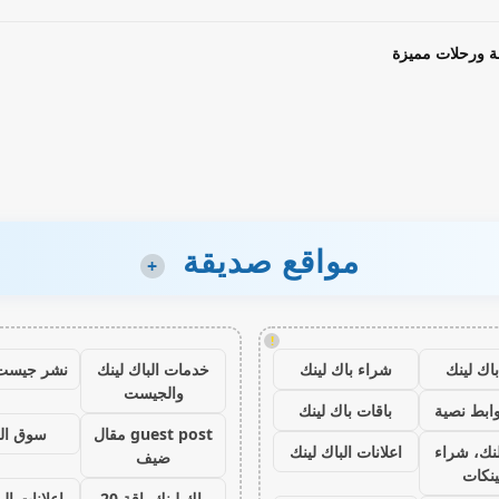
ة ورحلات مميزة
مواقع صديقة
+
!
اك لينك
شراء باك لينك
خدمات الباك لينك
نشر جيست
والجيست
ابط نصية
باقات باك لينك
guest post مقال
سوق ال
نك، شراء
اعلانات الباك لينك
ضيف
ينكات
باك لينك باقة 20
اعلانات الب