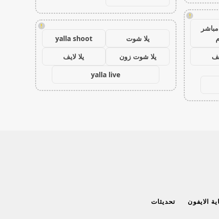
!
!
مباشر
م
يلا شوت
yalla shoot
يف
يلا شوت زون
يلا لايف
yalla live
ة الايفون
تحديثات