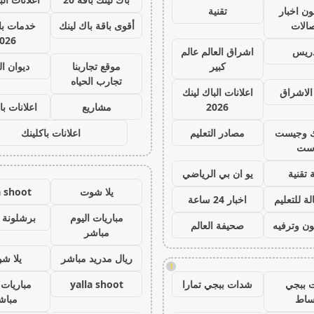
ون اخبار
تقنية
صالات
أقوى باقة باك لينك
خدمات با 
026
دريس
اشراق العالم عالم
كبير
موقع تجاربنا
ديوان ا
تجارب الحياه
الاشراق
اعلانات الباك لينك
2026
مشاريع
اعلانات با
ك وجيست
مصادر التعليم
اعلانات باكلينك
ست
 تقنية
يو ان بي الرياضي
يلا شوت
a shoot
ة للتعليم
اخبار 24 ساعة
مباريات اليوم
برشلونة 
ون وترفيه
صحيفة العالم
مباشر
ريال مدريد مباشر
يلا ش
!
 ببجي
شدات ببجي تمارا
yalla shoot
مباريات 
ساط
مباش