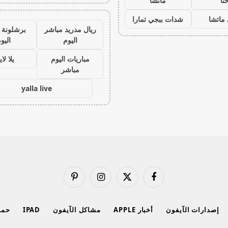
نا
ماتشا
ماتشا
شدات ببجي تمارا
ريال مدريد مباشر
برشلونة 
اليوم
اليو
مباريات اليوم
يلا لا
مباشر
yalla live
فيسبوك
X
الانستغرام
بينتيريست
(Twitter)
إصدارات الآيفون
أخبار APPLE
مشاكل الآيفون
IPAD
حماي