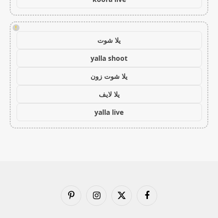
!
يلا شوت
yalla shoot
يلا شوت زون
يلا لايف
yalla live
فيسبوك
X
الانستغرام
بينتيريست
(Twitter)