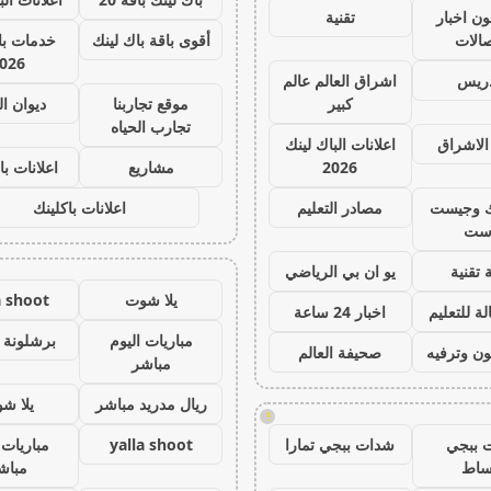
ون اخبار
تقنية
صالات
أقوى باقة باك لينك
خدمات با 
026
دريس
اشراق العالم عالم
كبير
موقع تجاربنا
ديوان ا
تجارب الحياه
الاشراق
اعلانات الباك لينك
2026
مشاريع
اعلانات با
ك وجيست
مصادر التعليم
اعلانات باكلينك
ست
 تقنية
يو ان بي الرياضي
يلا شوت
a shoot
ة للتعليم
اخبار 24 ساعة
مباريات اليوم
برشلونة 
ون وترفيه
صحيفة العالم
مباشر
ريال مدريد مباشر
يلا ش
!
 ببجي
شدات ببجي تمارا
yalla shoot
مباريات 
ساط
مباش