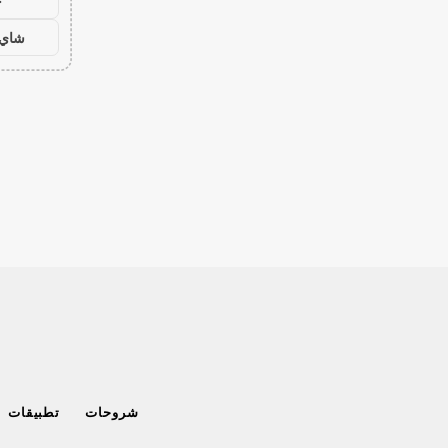
ح
شاي 
شروحات
تطبيقات