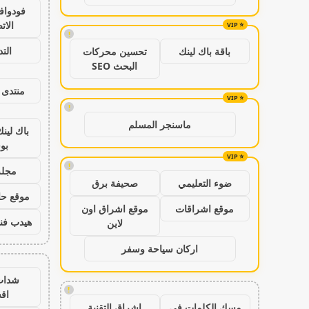
فودواف
الات
!
الت
باقة باك لينك
تحسين محركات
البحث SEO
منتدى 
!
ماسنجر المسلم
باك لين
بو
!
مجلة
ضوء التعليمي
صحيفة برق
موقع حال
موقع اشراقات
موقع اشراق اون
هيدب فن
لاين
اركان سياحة وسفر
شدات
!
اق
مسك الكلمات في
اشراق التقنية