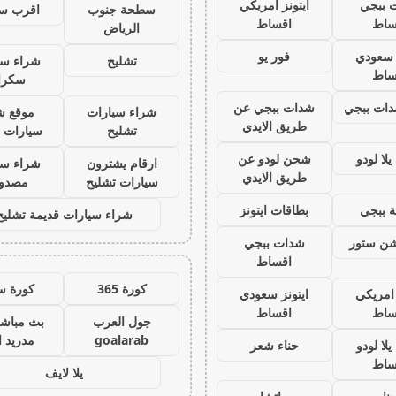
 ببجي
ايتونز امريكي
سطحة جنوب
اقرب س
ساط
اقساط
الرياض
ز سعودي
فور يو
تشليح
شراء سي
ساط
سكرا
ات ببجي
شدات ببجي عن
شراء سيارات
موقع ش
طريق الايدي
تشليح
سيارات 
لا لودو
شحن لودو عن
ارقام يشترون
شراء سي
طريق الايدي
سيارات تشليح
مصدو
 ببجي
بطاقات ايتونز
شراء سيارات قديمة تشليح
يشن ستور
شدات ببجي
اقساط
كورة 365
كورة س
 امريكي
ايتونز سعودي
ساط
اقساط
جول العرب
بث مباشر
goalarab
مدريد ا
لا لودو
حناء شعر
ساط
يلا لايف