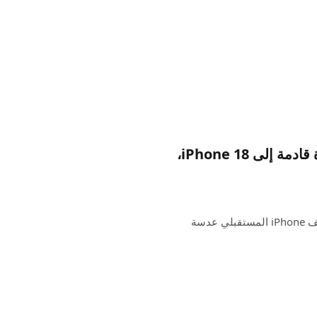
يؤكد Kuo على أن العدسة ذات الفتحة المتغيرة قادمة إلى iPhone 18،
كانت هناك تقارير متسقة تفيد بأنه يمكننا أن نتوقع أن يقدم هاتف iPhone المستقبلي عدسة