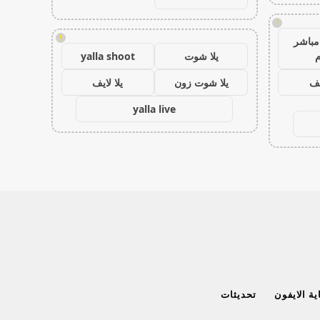
!
!
مباشر
م
يلا شوت
yalla shoot
يف
يلا شوت زون
يلا لايف
yalla live
ة الايفون
تحديثات