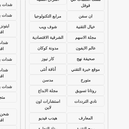
شدات بب
قوقل
شدات بب
ان سفن
مرابع التكنولوجيا
ايتون
خيال التقنية
شوف ويب
اق
مجلة الاسهم
الشرقية الاقتصادية
شدات
عالم الايفون
مدونة كوكان
اق
صحيفة نهج
كار نيوز
شدات بب
موقع خبرة التقني
أناقة أنثى
شدات
اق
متورخ
مدسن
شدات بب
روتانا تسويق
مجلة الابداع
متجر
نادي الترددات
استشارات اون
لاين
شحن ي
المعارف
هيدب فيديو
اق
رمح التقنية
رذاذ التجارة