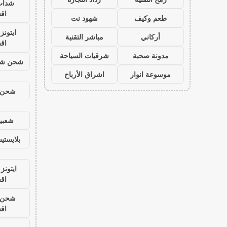
شدات
اق
طعم وكيف
شهود نت
ايتون
أركاني
مباشر التقنية
اق
مدونة صحبة
شرقيات السياحة
شحن شد
موسوعة انوار
اشراق الأرباح
شحن ي
شعبية
بلايست
ايتونز
اق
شحن ي
اق