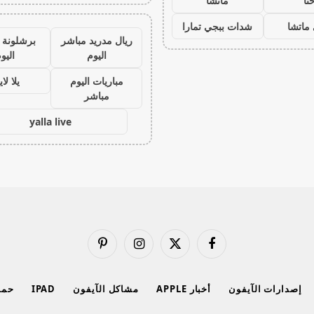
نا
ماتشا
ماتشا
شدات ببجي تمارا
ريال مدريد مباشر
برشلونة 
اليوم
اليو
مباريات اليوم
يلا لا
مباشر
yalla live
فيسبوك
X
الانستغرام
بينتيريست
(Twitter)
إصدارات الآيفون
أخبار APPLE
مشاكل الآيفون
IPAD
حماي