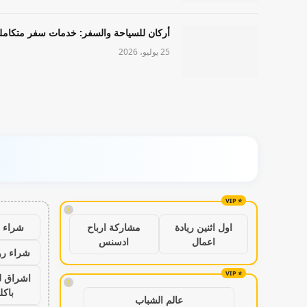
أركان للسياحة والسفر: خدمات سفر متكامل
25 يوليو، 2026
!
شراء ب
اول اثنين ريادة
مشاركة ارباح
اعمال
ادسنس
شراء رو
اشراق ل
!
باكل
عالم الشباب