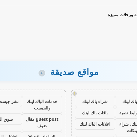
ة ورحلات مميزة
مواقع صديقة
+
!
اك لينك
شراء باك لينك
خدمات الباك لينك
نشر جيست
والجيست
ابط نصية
باقات باك لينك
guest post مقال
سوق ال
نك، شراء
اعلانات الباك لينك
ضيف
ينكات
باك لينك باقة 20
اعلانات الب