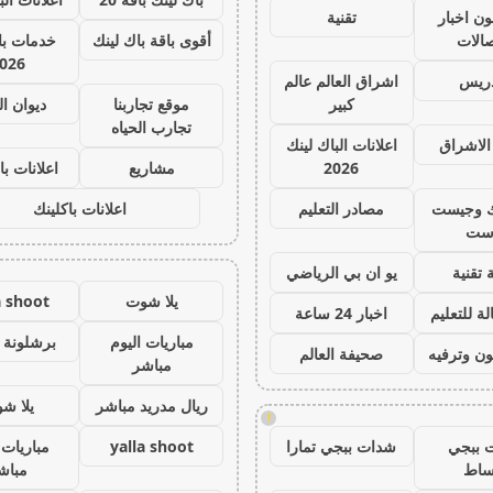
ون اخبار
تقنية
صالات
أقوى باقة باك لينك
خدمات با 
026
دريس
اشراق العالم عالم
كبير
موقع تجاربنا
ديوان ا
تجارب الحياه
الاشراق
اعلانات الباك لينك
2026
مشاريع
اعلانات با
ك وجيست
مصادر التعليم
اعلانات باكلينك
ست
 تقنية
يو ان بي الرياضي
يلا شوت
a shoot
ة للتعليم
اخبار 24 ساعة
مباريات اليوم
برشلونة 
ون وترفيه
صحيفة العالم
مباشر
ريال مدريد مباشر
يلا ش
!
 ببجي
شدات ببجي تمارا
yalla shoot
مباريات 
ساط
مباش