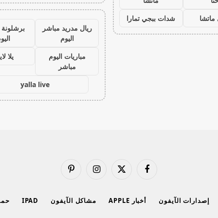
نا
ماتشا
ماتشا
شدات ببجي تمارا
ريال مدريد مباشر
برشلونة 
اليوم
اليو
مباريات اليوم
يلا لا
مباشر
yalla live
فيسبوك
X
الانستغرام
بينتيريست
(Twitter)
إصدارات الآيفون
أخبار APPLE
مشاكل الآيفون
IPAD
حماي