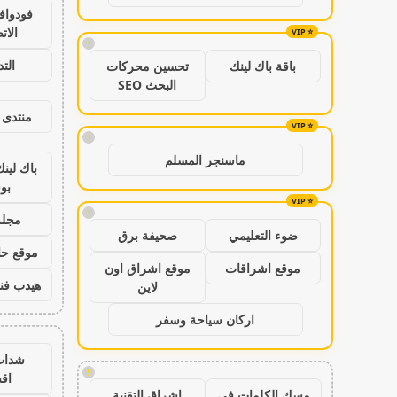
فودواف
الات
!
الت
باقة باك لينك
تحسين محركات
البحث SEO
منتدى 
!
ماسنجر المسلم
باك لين
بو
!
مجلة
ضوء التعليمي
صحيفة برق
موقع حال
موقع اشراقات
موقع اشراق اون
هيدب فن
لاين
اركان سياحة وسفر
شدات
!
اق
مسك الكلمات في
اشراق التقنية