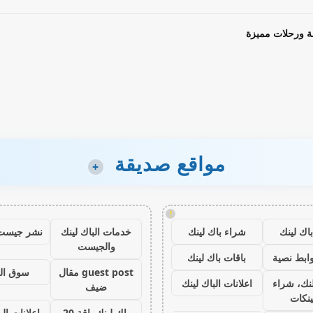
ة ورحلات مميزة
مواقع صديقة
+
!
اك لينك
شراء باك لينك
خدمات الباك لينك
نشر جيست
والجيست
ابط نصية
باقات باك لينك
guest post مقال
سوق ال
نك، شراء
اعلانات الباك لينك
ضيف
ينكات
باك لينك باقة 20
اعلانات الب