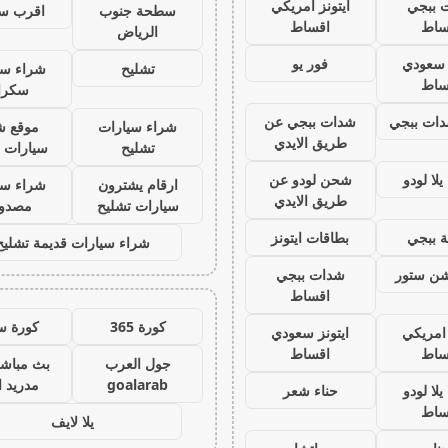
 ببجي
ايتونز امريكي
سطحة جنوب
اقرب س
ساط
اقساط
الرياض
ز سعودي
فور يو
تشليح
شراء سي
ساط
سكرا
ات ببجي
شدات ببجي عن
شراء سيارات
موقع ش
طريق الايدي
تشليح
سيارات 
لا لودو
شحن لودو عن
ارقام يشترون
شراء سي
طريق الايدي
سيارات تشليح
مصدو
 ببجي
بطاقات ايتونز
شراء سيارات قديمة تشليح
يشن ستور
شدات ببجي
اقساط
كورة 365
كورة س
 امريكي
ايتونز سعودي
ساط
اقساط
جول العرب
بث مباشر
goalarab
مدريد ا
لا لودو
حناء شعر
ساط
يلا لايف