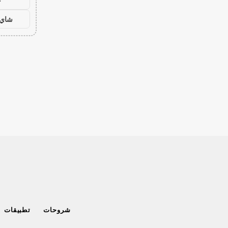
ح
شاي 
شروحات
تطبيقات