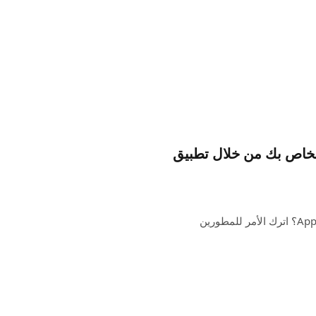
شة تضع Bluesky على Apple Watch الخاص بك من خلال تطبيق
هل تريد أن تكون أحدث شبكة اجتماعية ظهرت على Apple Watch؟ اترك الأمر للمطورين