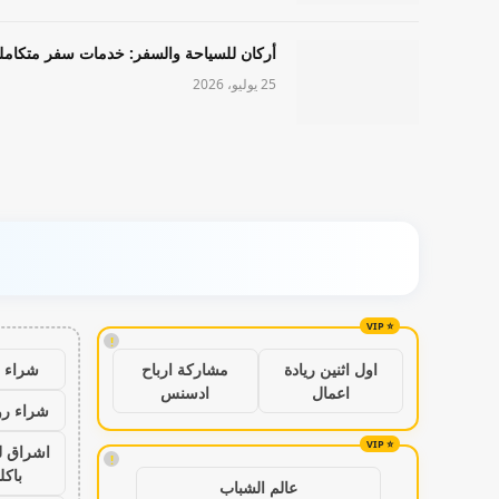
أركان للسياحة والسفر: خدمات سفر متكامل
25 يوليو، 2026
!
شراء ب
اول اثنين ريادة
مشاركة ارباح
اعمال
ادسنس
شراء رو
اشراق ل
!
باكل
عالم الشباب