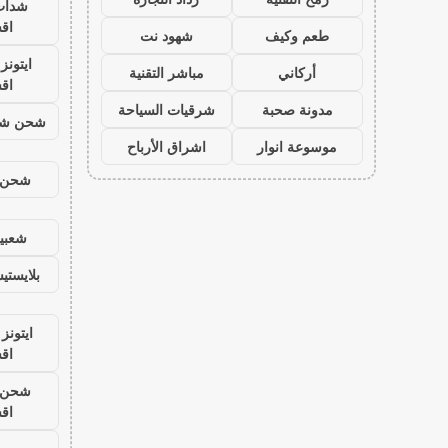
شدات
اق
طعم وكيف
شهود نت
ايتون
أركاني
مباشر التقنية
اق
مدونة صحبة
شرقيات السياحة
شحن شد
موسوعة انوار
اشراق الأرباح
شحن ي
شعبية
بلايست
ايتونز
اق
شحن ي
اق