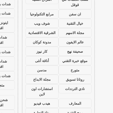
شدات بب
قوقل
شدات بب
ان سفن
مرابع التكنولوجيا
ايتون
خيال التقنية
شوف ويب
اق
مجلة الاسهم
الشرقية الاقتصادية
شدات
عالم الايفون
مدونة كوكان
اق
صحيفة نهج
كار نيوز
شدات بب
موقع خبرة التقني
أناقة أنثى
شدات
اق
متورخ
مدسن
شدات بب
روتانا تسويق
مجلة الابداع
متجر
نادي الترددات
استشارات اون
لاين
شحن ي
المعارف
هيدب فيديو
اق
رمح التقنية
رذاذ التجارة