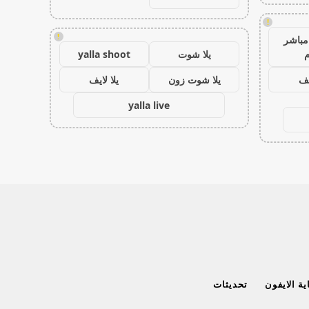
!
!
مباشر
م
يلا شوت
yalla shoot
يف
يلا شوت زون
يلا لايف
yalla live
ة الايفون
تحديثات