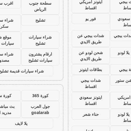
 ببجي
ايتونز امريكي
سطحة جنوب
اقرب س
ساط
اقساط
الرياض
ز سعودي
فور يو
تشليح
شراء سي
ساط
سكرا
ات ببجي
شدات ببجي عن
شراء سيارات
موقع ش
طريق الايدي
تشليح
سيارات 
لا لودو
شحن لودو عن
ارقام يشترون
شراء سي
طريق الايدي
سيارات تشليح
مصدو
 ببجي
بطاقات ايتونز
شراء سيارات قديمة تشليح
يشن ستور
شدات ببجي
اقساط
كورة 365
كورة س
 امريكي
ايتونز سعودي
ساط
اقساط
جول العرب
بث مباشر
goalarab
مدريد ا
لا لودو
حناء شعر
ساط
يلا لايف