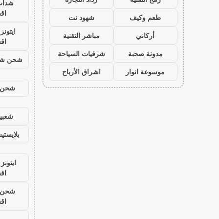
شدات
اق
طعم وكيف
شهود نت
ايتون
أركاني
مباشر التقنية
اق
مدونة صحبة
شرقيات السياحة
شحن شد
موسوعة انوار
اشراق الأرباح
شحن ي
شعبية
بلايست
ايتونز
اق
شحن ي
اق