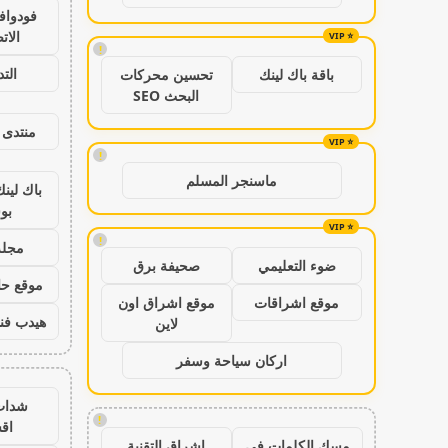
فودواف
الات
!
الت
باقة باك لينك
تحسين محركات
البحث SEO
منتدى 
!
ماسنجر المسلم
باك لين
بو
!
مجلة
ضوء التعليمي
صحيفة برق
موقع حال
موقع اشراقات
موقع اشراق اون
هيدب فن
لاين
اركان سياحة وسفر
شدات
!
اق
مسك الكلمات في
اشراق التقنية