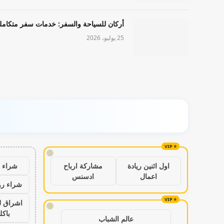
أركان للسياحة والسفر: خدمات سفر متكامل
25 يوليو، 2026
!
شراء ب
اول اثنين ريادة
مشاركة ارباح
اعمال
ادسنس
شراء رو
اشراق ل
!
باكل
عالم الشباب