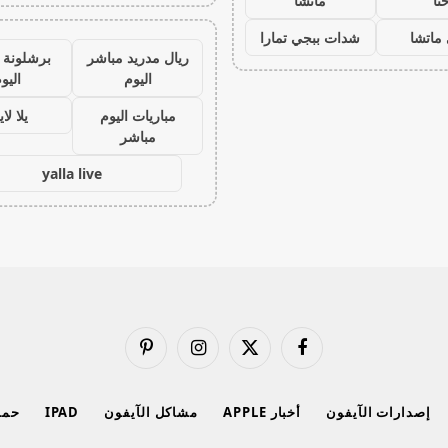
نا
ماتشا
ماتشا
شدات ببجي تمارا
ريال مدريد مباشر
برشلونة 
اليوم
اليو
مباريات اليوم
يلا لا
مباشر
yalla live
فيسبوك
X
الانستغرام
بينتيريست
(Twitter)
إصدارات الآيفون
أخبار APPLE
مشاكل الآيفون
IPAD
حماي