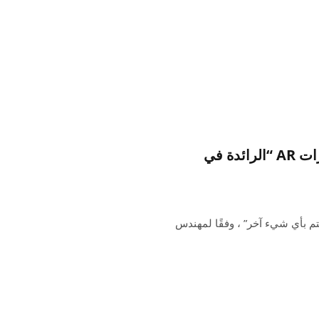
تيم كوك قد مات على الضرب الفوقية إلى نظارات AR “الرائدة في
A نظارات AR الحقيقية. إنه “يهتم بأي شيء آخر” ، وفقًا لمهندس