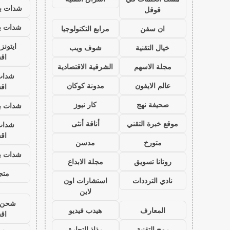
شدات بب
قوقل
شدات بب
ان سفن
مرابع التكنولوجيا
ايتون
خيال التقنية
شوف ويب
اق
مجلة الاسهم
الشرقية الاقتصادية
شدات
عالم الايفون
مدونة كوكان
اق
صحيفة نهج
كار نيوز
شدات بب
موقع خبرة التقني
أناقة أنثى
شدات
اق
متورخ
مدسن
شدات بب
روتانا تسويق
مجلة الابداع
متجر
نادي الترددات
استشارات اون
لاين
شحن ي
المعارف
هيدب فيديو
اق
رمح التقنية
رذاذ التجارة