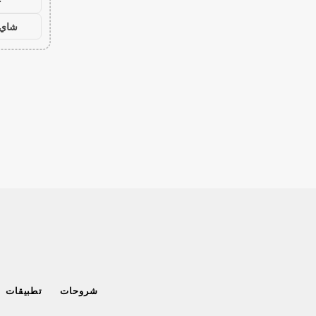
ح
شاي 
شروحات
تطبيقات