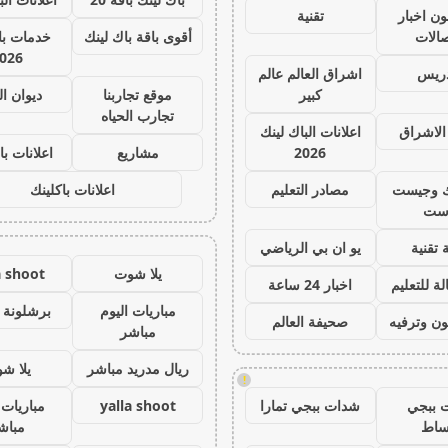
ون اخبار
تقنية
صالات
أقوى باقة باك لينك
خدمات با 
026
دريس
اشراق العالم عالم
كبير
موقع تجاربنا
ديوان ا
تجارب الحياه
الاشراق
اعلانات الباك لينك
2026
مشاريع
اعلانات با
ك وجيست
مصادر التعليم
اعلانات باكلينك
ست
 تقنية
يو ان بي الرياضي
يلا شوت
a shoot
ة للتعليم
اخبار 24 ساعة
مباريات اليوم
برشلونة 
ون وترفيه
صحيفة العالم
مباشر
ريال مدريد مباشر
يلا ش
!
 ببجي
شدات ببجي تمارا
yalla shoot
مباريات 
ساط
مباش