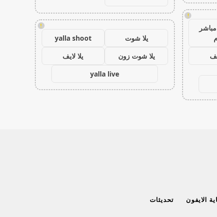
!
!
مباشر
م
يلا شوت
yalla shoot
يف
يلا شوت زون
يلا لايف
yalla live
ة الايفون
تحديثات