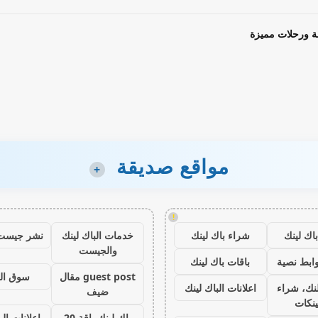
ة ورحلات مميزة
مواقع صديقة
+
!
اك لينك
شراء باك لينك
خدمات الباك لينك
نشر جيست
والجيست
ابط نصية
باقات باك لينك
guest post مقال
سوق ال
نك، شراء
اعلانات الباك لينك
ضيف
ينكات
باك لينك باقة 20
اعلانات الب