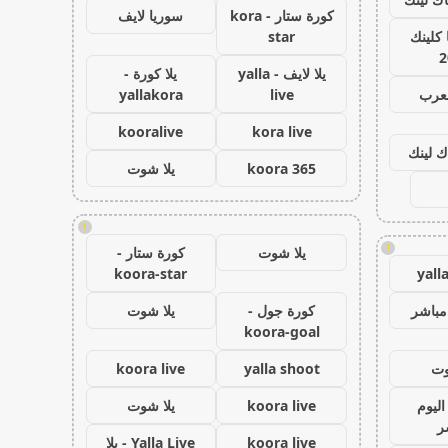
كورة ستار - kora
سوريا لايف
كلينك
star
2
يلا لايف - yalla
يلا كورة -
لعرب
live
yallakora
kooralive
kora live
ك لينك
koora 365
يلا شوت
!
!
يلا شوت
كورة ستار -
koora-star
yall
مباشر
كورة جول -
يلا شوت
koora-goal
وت
yalla shoot
koora live
اليوم
koora live
يلا شوت
ر
koora live
Yalla Live - يلا