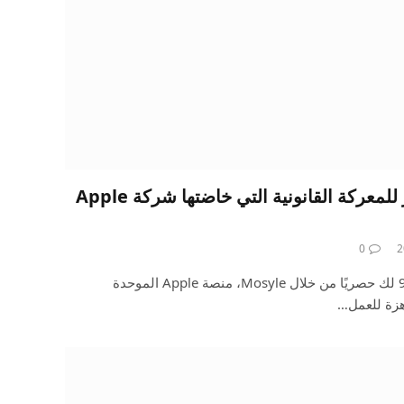
اللدغة الأمنية: تاريخ موجز للمعركة القانونية التي خاضتها شركة Apple
0
يتم تقديم 9to5Mac Security Bite لك حصريًا من خلال Mosyle، منصة Apple الموحدة