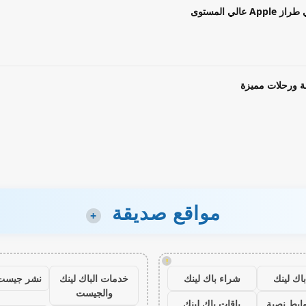
ة ورحلات مميزة
مواقع صديقة
+
!
اك لينك
شراء باك لينك
خدمات الباك لينك
نشر جيست
والجيست
ابط نصية
باقات باك لينك