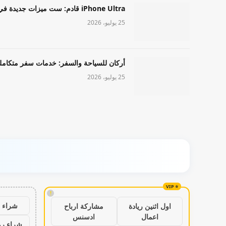
iPhone Ultra قادم: ست ميزات جديدة في طراز Apple عالي المستوى
25 يوليو، 2026
أركان للسياحة والسفر: خدمات سفر متكامل
25 يوليو، 2026
!
شراء ب
اول اثنين ريادة
مشاركة ارباح
اعمال
ادسنس
شراء رو