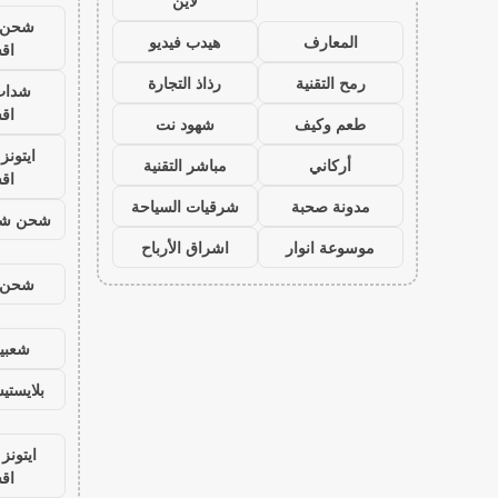
لاين
شحن ي
المعارف
هيدب فيديو
اق
رمح التقنية
رذاذ التجارة
شدات
اق
طعم وكيف
شهود نت
ايتون
أركاني
مباشر التقنية
اق
مدونة صحبة
شرقيات السياحة
شحن شد
موسوعة انوار
اشراق الأرباح
شحن ي
شعبية
بلايست
ايتونز
اق