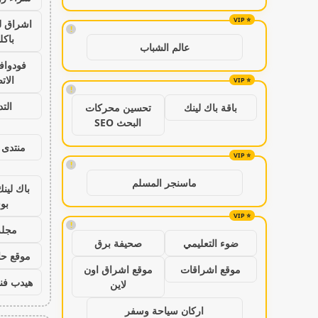
اشراق ل
!
باكل
عالم الشباب
فودواف
الات
!
الت
باقة باك لينك
تحسين محركات
البحث SEO
منتدى 
!
ماسنجر المسلم
باك لين
بو
!
مجلة
ضوء التعليمي
صحيفة برق
موقع حال
موقع اشراقات
موقع اشراق اون
هيدب فن
لاين
اركان سياحة وسفر