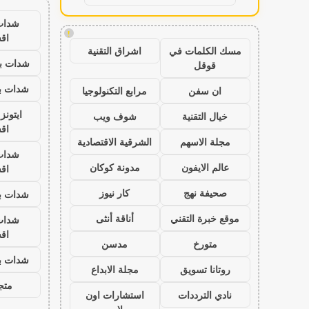
شدات
!
اق
مسك الكلمات في
اشراق التقنية
شدات بب
قوقل
شدات بب
ان سفن
مرابع التكنولوجيا
ايتون
خيال التقنية
شوف ويب
اق
مجلة الاسهم
الشرقية الاقتصادية
شدات
عالم الايفون
مدونة كوكان
اق
صحيفة نهج
كار نيوز
شدات بب
موقع خبرة التقني
أناقة أنثى
شدات
اق
متورخ
مدسن
شدات بب
روتانا تسويق
مجلة الابداع
متجر
نادي الترددات
استشارات اون