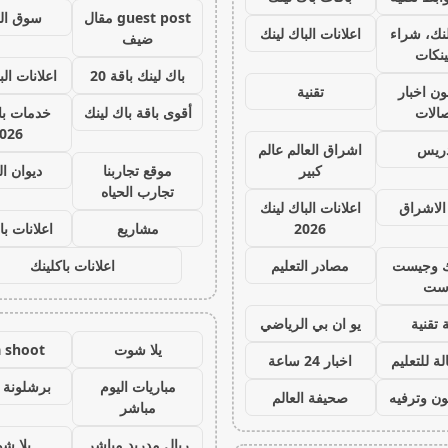
guest post مقال
سوق ال
نك، شراء
اعلانات الباك لينك
ضيف
ينكات
باك لينك باقة 20
اعلانات الب
ون اخبار
تقنية
صالات
أقوى باقة باك لينك
خدمات با 
026
دريس
اشراق العالم عالم
كبير
موقع تجاربنا
ديوان ا
تجارب الحياه
الاشراق
اعلانات الباك لينك
2026
مشاريع
اعلانات با
ك وجيست
مصادر التعليم
اعلانات باكلينك
ست
 تقنية
يو ان بي الرياضي
يلا شوت
a shoot
ة للتعليم
اخبار 24 ساعة
مباريات اليوم
برشلونة 
ون وترفيه
صحيفة العالم
مباشر
ريال مدريد مباشر
يلا ش