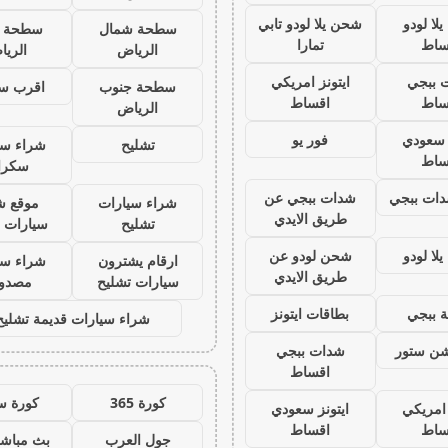
لا لودو
شحن يلا لودو تابي
سطحة شمال
سطحة 
ساط
تمارا
الرياض
الري
 ببجي
ايتونز امريكي
سطحة جنوب
اقرب س
ساط
اقساط
الرياض
ز سعودي
فور يو
تشليح
شراء سي
ساط
سكرا
ات ببجي
شدات ببجي عن
شراء سيارات
موقع ش
طريق الايدي
تشليح
سيارات 
لا لودو
شحن لودو عن
ارقام يشترون
شراء سي
طريق الايدي
سيارات تشليح
مصدو
 ببجي
بطاقات ايتونز
شراء سيارات قديمة تشليح
يشن ستور
شدات ببجي
اقساط
كورة 365
كورة س
 امريكي
ايتونز سعودي
ساط
اقساط
جول العرب
بث مباشر