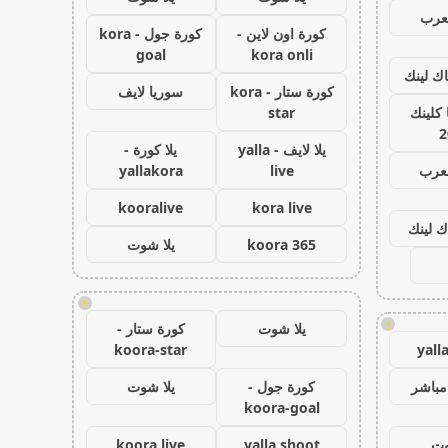
عرب
كورة اون لاين -
كورة جول - kora
goal
kora onli
اك لينك
كورة ستار - kora
سوريا لايف
كلينك
star
2
يلا لايف - yalla
يلا كورة -
لعرب
live
yallakora
kooralive
kora live
ك لينك
koora 365
يلا شوت
!
!
يلا شوت
كورة ستار -
koora-star
yall
مباشر
كورة جول -
يلا شوت
koora-goal
وت
yalla shoot
koora live