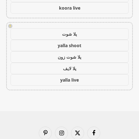
koora live
!
يلا شوت
yalla shoot
يلا شوت زون
يلا لايف
yalla live
فيسبوك
X
الانستغرام
بينتيريست