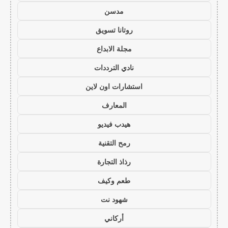
مدسن
روتانا تسويق
مجلة الابداع
نادي الترددات
استشارات اون لاين
المعارف
هيدب فيديو
رمح التقنية
رذاذ التجارة
طعم وكيف
شهود نت
أركاني