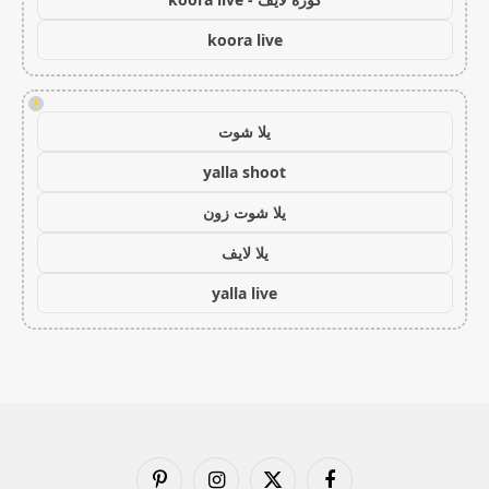
koora live
!
يلا شوت
yalla shoot
يلا شوت زون
يلا لايف
yalla live
فيسبوك
X
الانستغرام
بينتيريست