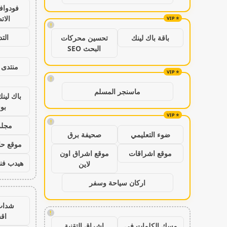
فودواف
الات
!
الت
باقة باك لينك
تحسين محركات
البحث SEO
منتدى 
!
ماسنجر المسلم
باك لين
بو
!
مجلة
ضوء التعليمي
صحيفة برق
موقع حال
موقع اشراقات
موقع اشراق اون
هيدب فن
لاين
اركان سياحة وسفر
شدات
!
اق
مسك الكلمات في
اشراق التقنية