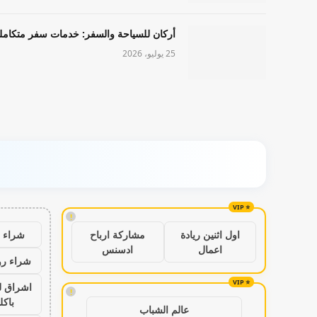
أركان للسياحة والسفر: خدمات سفر متكامل
25 يوليو، 2026
!
شراء ب
اول اثنين ريادة
مشاركة ارباح
اعمال
ادسنس
شراء رو
اشراق ل
!
باكل
عالم الشباب