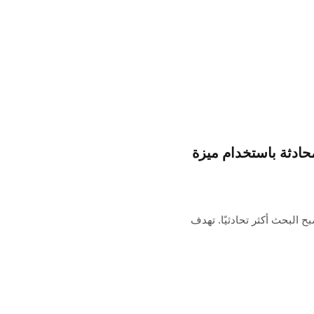
Arc Search for iPh في المحادثة باستخدام ميزة
آخر تحديث لبرنامج Arc Search لأجهزة iPhone، أصبح البحث أكثر تحادثيًا. تهدف