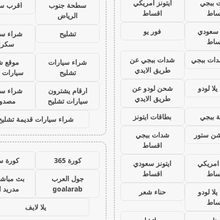
 ببجي
ايتونز امريكي
سطحة جنوب
اقرب س
ساط
اقساط
الرياض
ز سعودي
فور يو
تشليح
شراء سي
ساط
سكرا
ات ببجي
شدات ببجي عن
شراء سيارات
موقع ش
طريق الايدي
تشليح
سيارات 
لا لودو
شحن لودو عن
ارقام يشترون
شراء سي
طريق الايدي
سيارات تشليح
مصدو
 ببجي
بطاقات ايتونز
شراء سيارات قديمة تشليح
يشن ستور
شدات ببجي
اقساط
كورة 365
كورة س
 امريكي
ايتونز سعودي
ساط
اقساط
جول العرب
بث مباشر
goalarab
مدريد ا
لا لودو
حناء شعر
ساط
يلا لايف