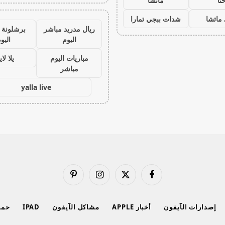
نا
ماتشا
ماتشا
شدات ببجي تمارا
ريال مدريد مباشر
برشلونة 
اليوم
اليو
مباريات اليوم
يلا لا
مباشر
yalla live
فيسبوك
X
الانستغرام
بينتيريست
(Twitter)
إصدارات الآيفون
أخبار APPLE
مشاكل الآيفون
IPAD
حماي