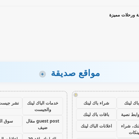
ة ورحلات مميزة
مواقع صديقة
+
!
اك لينك
شراء باك لينك
خدمات الباك لينك
نشر جيست
والجيست
ابط نصية
باقات باك لينك
guest post مقال
سوق ال
نك، شراء
اعلانات الباك لينك
ضيف
ينكات
باك لينك باقة 20
اعلانات الب