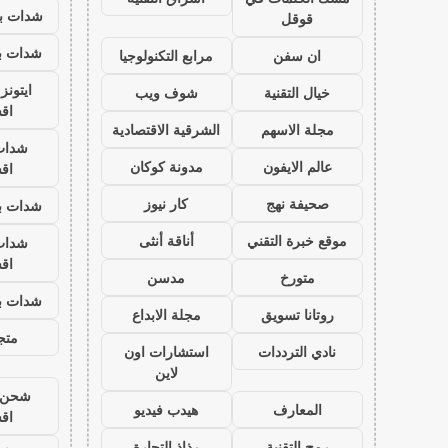
شدات بب
قوقل
شدات بب
ان سفن
مرابع التكنولوجيا
ايتون
خيال التقنية
شوف ويب
اق
مجلة الاسهم
الشرقية الاقتصادية
شدات
عالم الايفون
مدونة كوكان
اق
صحيفة نهج
كار نيوز
شدات بب
موقع خبرة التقني
أناقة أنثى
شدات
اق
متورخ
مدسن
شدات بب
روتانا تسويق
مجلة الابداع
متجر
نادي الترددات
استشارات اون
لاين
شحن ي
المعارف
هيدب فيديو
اق
رمح التقنية
رذاذ التجارة