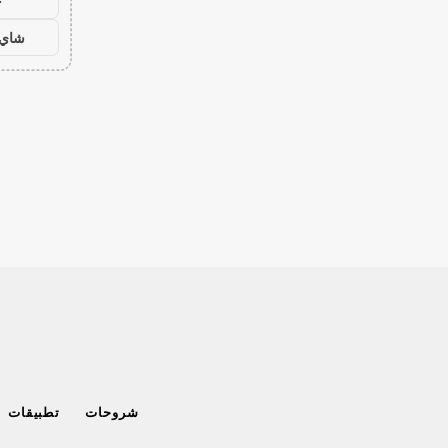
ح
شاي 
شروحات
تطبيقات