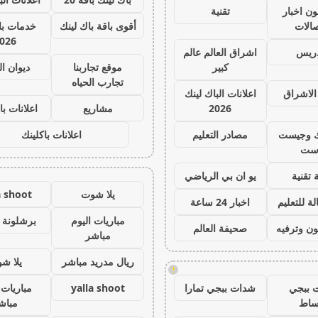
ون اخبار
تقنية
صالات
أقوى باقة باك لينك
خدمات با 
026
دريس
اشراق العالم عالم
كبير
موقع تجاربنا
ديوان ا
تجارب الحياه
الاشراق
اعلانات الباك لينك
2026
مشاريع
اعلانات با
ك وجيست
مصادر التعليم
اعلانات باكلينك
ست
 تقنية
يو ان بي الرياضي
يلا شوت
a shoot
ة للتعليم
اخبار 24 ساعة
مباريات اليوم
برشلونة 
ون وترفيه
صحيفة العالم
مباشر
ريال مدريد مباشر
يلا ش
!
 ببجي
شدات ببجي تمارا
yalla shoot
مباريات 
ساط
مباش