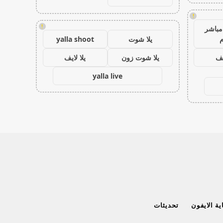
!
!
مباشر
م
يلا شوت
yalla shoot
يف
يلا شوت زون
يلا لايف
yalla live
ة الايفون
تحديثات