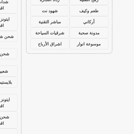
شدات
اق
طعم وكيف
شهود نت
ايتون
أركاني
مباشر التقنية
اق
مدونة صحبة
شرقيات السياحة
شحن شد
موسوعة انوار
اشراق الأرباح
شحن ي
شعبية
بلايست
ايتونز
اق
شحن ي
اق