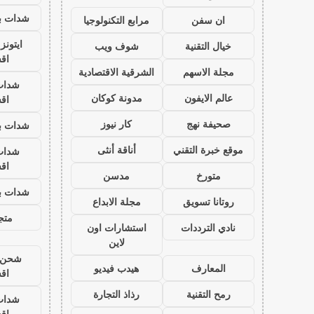
شدات بب
ان سفن
مرابع التكنولوجيا
ايتون
خيال التقنية
شوف ويب
اق
مجلة الاسهم
الشرقية الاقتصادية
شدات
عالم الايفون
مدونة كوكان
اق
صحيفة نهج
كار نيوز
شدات بب
موقع خبرة التقني
أناقة أنثى
شدات
اق
متورخ
مدسن
شدات بب
روتانا تسويق
مجلة الابداع
متجر
نادي الترددات
استشارات اون
لاين
شحن ي
المعارف
هيدب فيديو
اق
رمح التقنية
رذاذ التجارة
شدات
اق