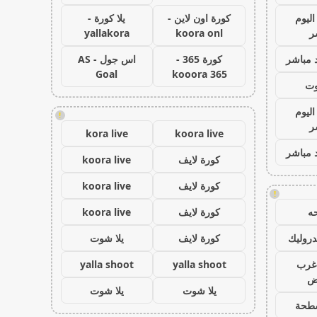
اليوم
كورة اون لاين -
يلا كورة -
ر
koora onl
yallakora
 مباشر
كورة 365 -
اس جول - AS
Goal
kooora 365
وت
اليوم
!
ر
kora live
koora live
 مباشر
كورة لايف
koora live
كورة لايف
koora live
!
ه
كورة لايف
koora live
روليك
كورة لايف
يلا شوت
غرب
yalla shoot
yalla shoot
اض
يلا شوت
يلا شوت
طحة