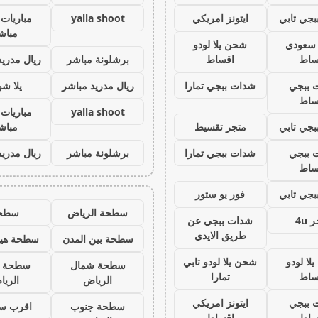
جي تابي
ايتونز امريكي
yalla shoot
مباريات 
مباش
ز سعودي
شحن يلا لودو
ساط
اقساط
برشلونة مباشر
ريال مدريد
 ببجي
شدات ببجي تمارا
ريال مدريد مباشر
يلا ش
ساط
yalla shoot
مباريات 
جي تابي
متجر تقسيط
مباش
 ببجي
شدات ببجي تمارا
برشلونة مباشر
ريال مدريد
ساط
جي تابي
فور يو ستور
سطحة الرياض
سطح
 4u
شدات ببجي عن
طريق الايدي
سطحة بين المدن
سطحة هيد
لا لودو
شحن يلا لودو تابي
سطحة شمال
سطحة 
ساط
تمارا
الرياض
الري
 ببجي
ايتونز امريكي
سطحة جنوب
اقرب س
ساط
اقساط