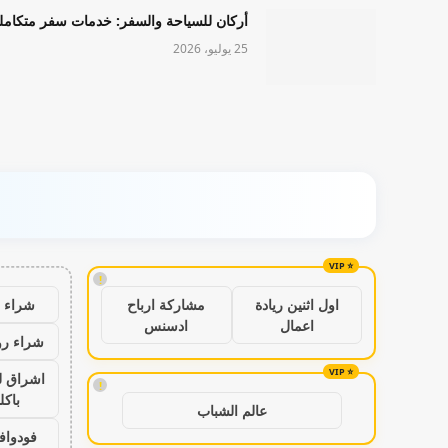
أركان للسياحة والسفر: خدمات سفر متكامل
25 يوليو، 2026
!
شراء ب
اول اثنين ريادة
مشاركة ارباح
اعمال
ادسنس
شراء رو
اشراق ل
!
باكل
عالم الشباب
فودواف