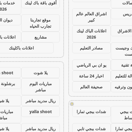
صالات
أقوى باقة باك لينك
خدمات با 
026
دريس
اشراق العالم عالم
كبير
موقع تجاربنا
ديوان ا
تجارب الحياه
الاشراق
اعلانات الباك لينك
2026
مشاريع
اعلانات با
ك وجيست
مصادر التعليم
اعلانات باكلينك
ست
 تقنية
يو ان بي الرياضي
يلا شوت
a shoot
ة للتعليم
اخبار 24 ساعة
مباريات اليوم
برشلونة 
ون وترفيه
صحيفة العالم
مباشر
ريال مدريد مباشر
يلا ش
!
 ببجي
شدات ببجي تمارا
yalla shoot
مباريات 
ساط
مباش
جي تمارا
شدات ببجي تابي
ريال مدريد مباشر
يلا ش