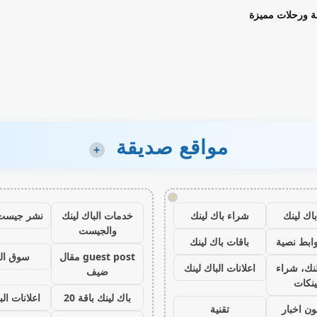
ة ورحلات مميزة
مواقع صديقة
+
!
اك لينك
شراء باك لينك
خدمات الباك لينك
نشر جيست
والجيست
ابط نصية
باقات باك لينك
guest post مقال
سوق ال
نك، شراء
اعلانات الباك لينك
ضيف
ينكات
باك لينك باقة 20
اعلانات الب
ون اخبار
تقنية