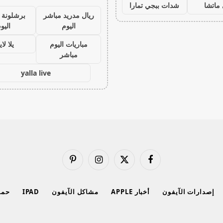
ماتشا
شدات ببجي تمارا
ريال مدريد مباشر
برشلونة 
اليوم
اليو
مباريات اليوم
يلا لا
مباشر
yalla live
فيسبوك
X
الانستغرام
بينتيريست
(Twitter)
إصدارات الآيفون
أخبار APPLE
مشاكل الآيفون
IPAD
حماي