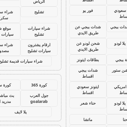
الرياض
ز سعودي
فور يو
تشليح
شراء سي
ساط
سكرا
ات ببجي
شدات ببجي عن
شراء سيارات
موقع ش
طريق الايدي
تشليح
سيارات 
لا لودو
شحن لودو عن
ارقام يشترون
شراء سي
طريق الايدي
سيارات تشليح
مصدو
 ببجي
بطاقات ايتونز
شراء سيارات قديمة تشليح
يشن ستور
شدات ببجي
اقساط
كورة 365
كورة س
 امريكي
ايتونز سعودي
ساط
اقساط
جول العرب
بث مباشر
goalarab
مدريد ا
لا لودو
حناء شعر
ساط
يلا لايف
نا
ماتشا