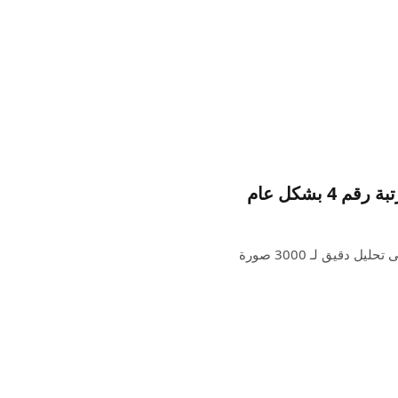
ظهرت نتائج اختبار iPhone 16 Pro Max DXOMARK، بناءً على تحليل دقيق لـ 3000 صورة