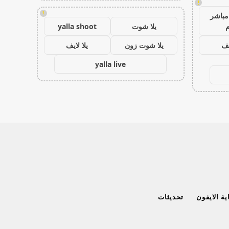
!
!
مباشر
م
يلا شوت
yalla shoot
يف
يلا شوت زون
يلا لايف
yalla live
ة الايفون
تحديثات