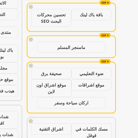
الات
!
الت
باقة باك لينك
تحسين محركات
البحث SEO
منتدى 
!
ماسنجر المسلم
باك لين
بو
!
مجلة
ضوء التعليمي
صحيفة برق
موقع حال
موقع اشراقات
موقع اشراق اون
هيدب فن
لاين
اركان سياحة وسفر
شدات
!
اق
مسك الكلمات في
اشراق التقنية
شدات بب
قوقل