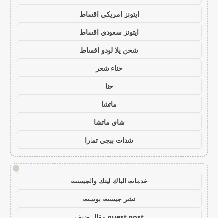
ايتونز امريكي اقساط
ايتونز سعودي اقساط
شحن يلا لودو اقساط
حناء شعر
حنا
ماتشا
شاي ماتشا
شدات ببجي تمارا
!
خدمات الباك لينك والجيست
نشر جيست بوست
guest post مقال ضيف