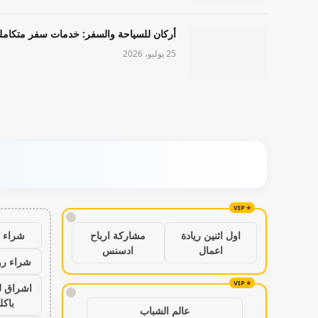
أركان للسياحة والسفر: خدمات سفر متكامل
25 يوليو، 2026
!
شراء ب
اول اثنين ريادة
مشاركة ارباح
اعمال
ادسنس
شراء رو
اشراق ل
!
باكل
عالم الشباب