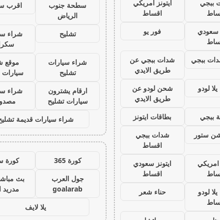
 ببجي
ايتونز امريكي
سطحة جنوب
اقرب س
ساط
اقساط
الرياض
ز سعودي
فور يو
تشليح
شراء سي
ساط
سكرا
ات ببجي
شدات ببجي عن
شراء سيارات
موقع ش
طريق الايدي
تشليح
سيارات 
لا لودو
شحن لودو عن
ارقام يشترون
شراء سي
طريق الايدي
سيارات تشليح
مصدو
 ببجي
بطاقات ايتونز
شراء سيارات قديمة تشليح
يشن ستور
شدات ببجي
اقساط
كورة 365
كورة س
 امريكي
ايتونز سعودي
ساط
اقساط
جول العرب
بث مباشر
goalarab
مدريد ا
لا لودو
حناء شعر
ساط
يلا لايف