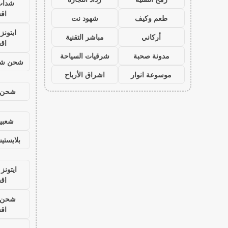
شدات
اق
طعم وكيف
شهود نت
ايتون
أركاني
مباشر التقنية
اق
مدونة صحبة
شرقيات السياحة
شحن شد
موسوعة انوار
اشراق الأرباح
شحن ي
شعبية
بلايست
ايتونز
اق
شحن ي
اق