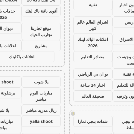
ون اخبار
تقنية
صالات
أقوى باقة باك لينك
خدمات با 
026
دريس
اشراق العالم عالم
كبير
موقع تجاربنا
ديوان ا
تجارب الحياه
الاشراق
اعلانات الباك لينك
2026
مشاريع
اعلانات با
ك وجيست
مصادر التعليم
اعلانات باكلينك
ست
 تقنية
يو ان بي الرياضي
يلا شوت
a shoot
ة للتعليم
اخبار 24 ساعة
مباريات اليوم
برشلونة 
ون وترفيه
صحيفة العالم
مباشر
ريال مدريد مباشر
يلا ش
!
 ببجي
شدات ببجي تمارا
yalla shoot
مباريات 
ساط
مباش