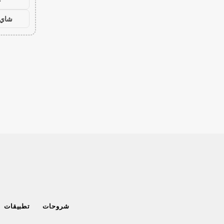
ح
شاي 
شروحات
تطبيقات