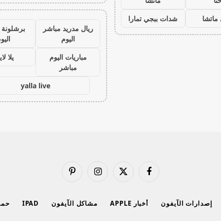
نا
ماتشا
ماتشا
شدات ببجي تمارا
ريال مدريد مباشر
برشلونة 
اليوم
اليو
مباريات اليوم
يلا لا
مباشر
yalla live
فيسبوك
X
الانستغرام
بينتيريست
(Twitter)
إصدارات الآيفون
أخبار APPLE
مشاكل الآيفون
IPAD
حماي