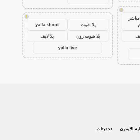
!
!
مباشر
م
يلا شوت
yalla shoot
يف
يلا شوت زون
يلا لايف
yalla live
ة الايفون
تحديثات