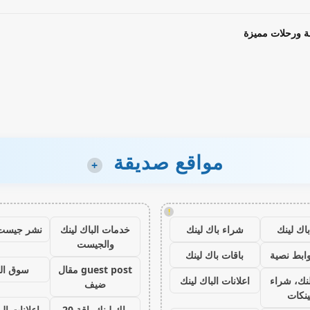
ة ورحلات مميزة
مواقع صديقة
+
!
اك لينك
شراء باك لينك
خدمات الباك لينك
نشر جيست
والجيست
ابط نصية
باقات باك لينك
guest post مقال
سوق ال
نك، شراء
اعلانات الباك لينك
ضيف
ينكات
باك لينك باقة 20
اعلانات الب