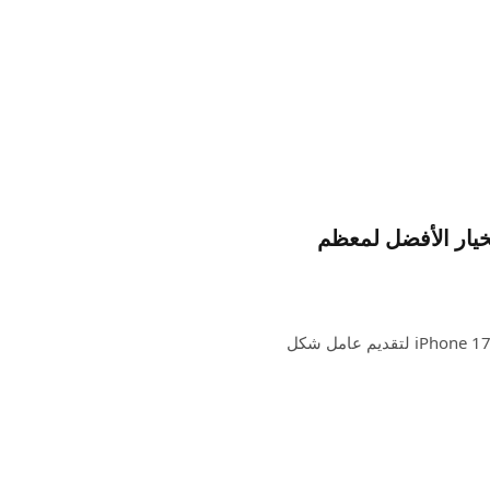
iPho القادم من Apple هو الخيار الأفضل لمعظم
سيكون العام المقبل مثيرًا بالنسبة إلى iPhone. تم إعداد خط iPhone 17 لتقديم عامل شكل