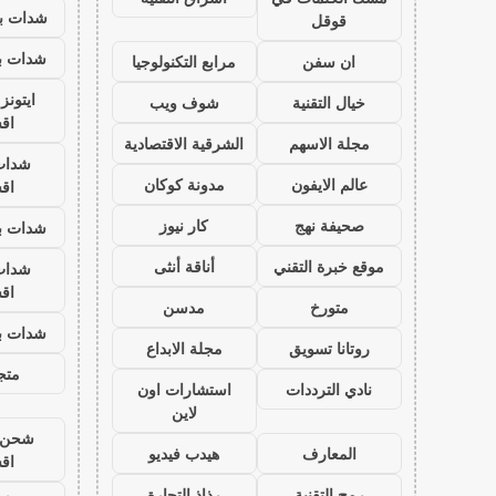
شدات بب
قوقل
شدات بب
ان سفن
مرابع التكنولوجيا
ايتون
خيال التقنية
شوف ويب
اق
مجلة الاسهم
الشرقية الاقتصادية
شدات
عالم الايفون
مدونة كوكان
اق
صحيفة نهج
كار نيوز
شدات بب
موقع خبرة التقني
أناقة أنثى
شدات
اق
متورخ
مدسن
شدات بب
روتانا تسويق
مجلة الابداع
متجر
نادي الترددات
استشارات اون
لاين
شحن ي
المعارف
هيدب فيديو
اق
رمح التقنية
رذاذ التجارة