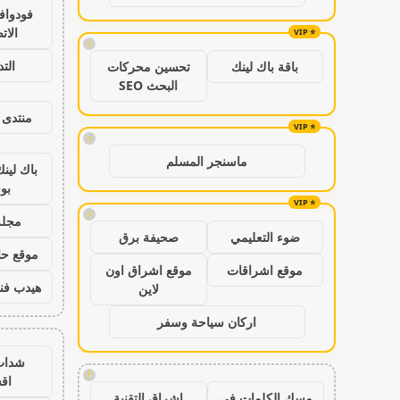
فودواف
الات
!
الت
باقة باك لينك
تحسين محركات
البحث SEO
منتدى 
!
ماسنجر المسلم
باك لين
بو
!
مجلة
ضوء التعليمي
صحيفة برق
موقع حال
موقع اشراقات
موقع اشراق اون
هيدب فن
لاين
اركان سياحة وسفر
شدات
!
اق
مسك الكلمات في
اشراق التقنية