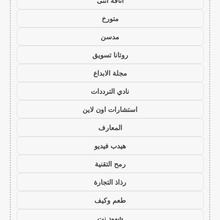
أناقة أنثى
متورخ
مدسن
روتانا تسويق
مجلة الابداع
نادي الترددات
استشارات اون لاين
المعارف
هيدب فيديو
رمح التقنية
رذاذ التجارة
طعم وكيف
شهود نت