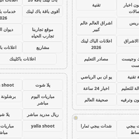
ون اخبار
تقنية
صالات
أقوى باقة باك لينك
خدمات با 
026
دريس
اشراق العالم عالم
كبير
موقع تجاربنا
ديوان ا
تجارب الحياه
الاشراق
اعلانات الباك لينك
2026
مشاريع
اعلانات با
ك وجيست
مصادر التعليم
اعلانات باكلينك
ست
 تقنية
يو ان بي الرياضي
يلا شوت
a shoot
ة للتعليم
اخبار 24 ساعة
مباريات اليوم
برشلونة 
ون وترفيه
صحيفة العالم
مباشر
ريال مدريد مباشر
يلا ش
!
 ببجي
شدات ببجي تمارا
yalla shoot
مباريات 
ساط
مباش