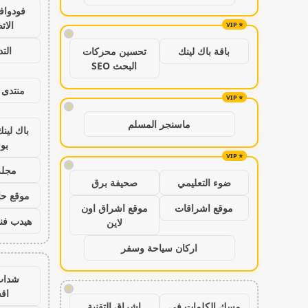
فودواف
الات
!
الت
باقة باك لينك
تحسين محركات
البحث SEO
منتدى 
!
ماسنجر المسلم
باك لين
بو
!
مجلة
ضوء التعليمي
صحيفة برق
موقع حال
موقع اشراقات
موقع اشراق اون
هيدب فن
لاين
اركان سياحة وسفر
شدات
!
اق
مسك الكلمات في
اشراق التقنية