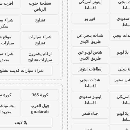
 ببجي
ايتونز امريكي
سطحة جنوب
اقرب س
ساط
اقساط
الرياض
ز سعودي
فور يو
تشليح
شراء سي
ساط
سكرا
ات ببجي
شدات ببجي عن
شراء سيارات
موقع ش
طريق الايدي
تشليح
سيارات 
لا لودو
شحن لودو عن
ارقام يشترون
شراء سي
طريق الايدي
سيارات تشليح
مصدو
 ببجي
بطاقات ايتونز
شراء سيارات قديمة تشليح
يشن ستور
شدات ببجي
اقساط
كورة 365
كورة س
 امريكي
ايتونز سعودي
ساط
اقساط
جول العرب
بث مباشر
goalarab
مدريد ا
لا لودو
حناء شعر
ساط
يلا لايف