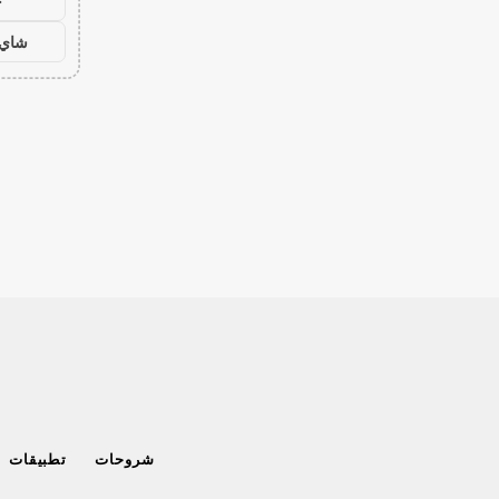
ح
شاي 
شروحات
تطبيقات