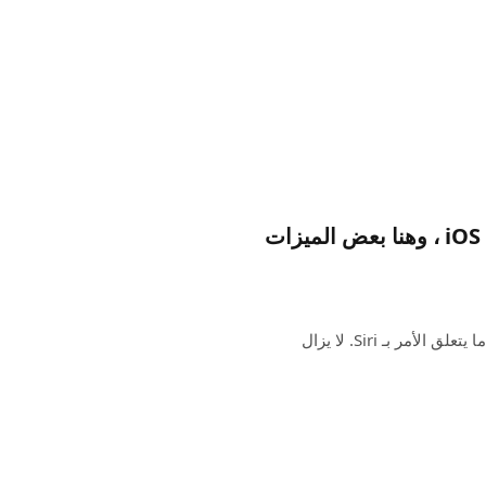
تم تعيين Apple Intelligence للتوسع في iOS 19 ، وهنا بعض الميزات
لقد بدأت شركة Apple Intelligence بداية صخرية ، خاصةً عندما يتعلق الأمر بـ Siri. لا يزال