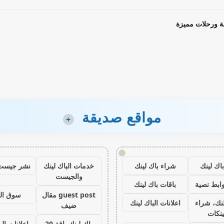
ة ورحلات مميزة
مواقع صديقة
+
!
اك لينك
شراء باك لينك
خدمات الباك لينك
نشر جيست
والجيست
ابط نصية
باقات باك لينك
guest post مقال
سوق ال
نك، شراء
اعلانات الباك لينك
ضيف
ينكات
باك لينك باقة 20
اعلانات الب