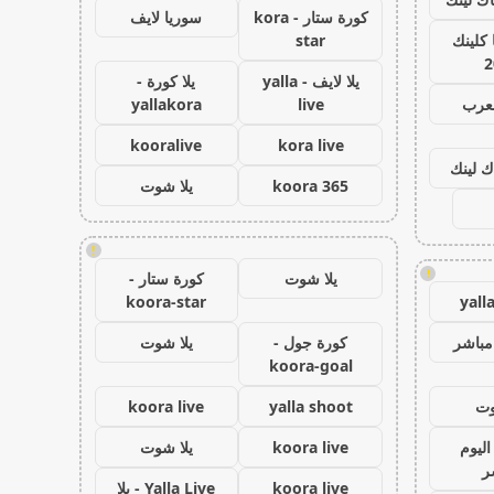
كورة ستار - kora
سوريا لايف
كلينك
star
2
يلا لايف - yalla
يلا كورة -
لعرب
live
yallakora
kooralive
kora live
ك لينك
koora 365
يلا شوت
!
!
يلا شوت
كورة ستار -
koora-star
yall
مباشر
كورة جول -
يلا شوت
koora-goal
وت
yalla shoot
koora live
اليوم
koora live
يلا شوت
ر
koora live
Yalla Live - يلا