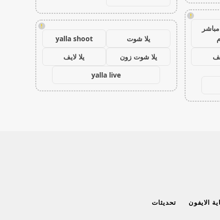
!
!
مباشر
م
يلا شوت
yalla shoot
يف
يلا شوت زون
يلا لايف
yalla live
ة الايفون
تحديثات