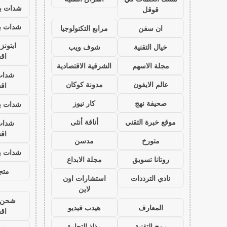
شدات بب
قوقل
شدات بب
ان سفن
مرابع التكنولوجيا
ايتون
خيال التقنية
شوف ويب
اق
مجلة الاسهم
الشرقية الاقتصادية
شدات
عالم الايفون
مدونة كوكان
اق
صحيفة نهج
كار نيوز
شدات بب
موقع خبرة التقني
أناقة أنثى
شدات
اق
متورخ
مدسن
شدات بب
روتانا تسويق
مجلة الابداع
متجر
نادي الترددات
استشارات اون
لاين
شحن ي
المعارف
هيدب فيديو
اق
رمح التقنية
رذاذ التجارة