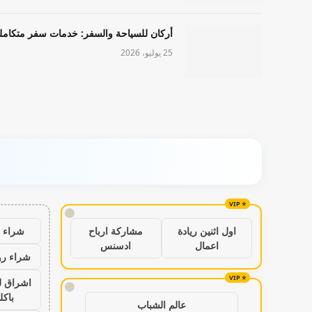
أركان للسياحة والسفر: خدمات سفر متكامل
25 يوليو، 2026
!
شراء ب
اول اثنين ريادة
مشاركة ارباح
اعمال
ادسنس
شراء رو
اشراق ل
!
باكل
عالم الشباب