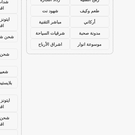
شدات
اق
طعم وكيف
شهود نت
ايتون
أركاني
مباشر التقنية
اق
مدونة صحبة
شرقيات السياحة
شحن شد
موسوعة انوار
اشراق الأرباح
شحن ي
شعبية
بلايست
ايتونز
اق
شحن ي
اق