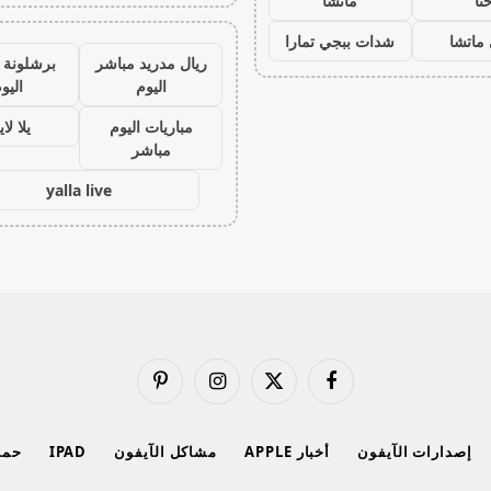
نا
ماتشا
ماتشا
شدات ببجي تمارا
ريال مدريد مباشر
برشلونة 
اليوم
اليو
مباريات اليوم
يلا لا
مباشر
yalla live
فيسبوك
X
الانستغرام
بينتيريست
(Twitter)
إصدارات الآيفون
أخبار APPLE
مشاكل الآيفون
IPAD
حماي