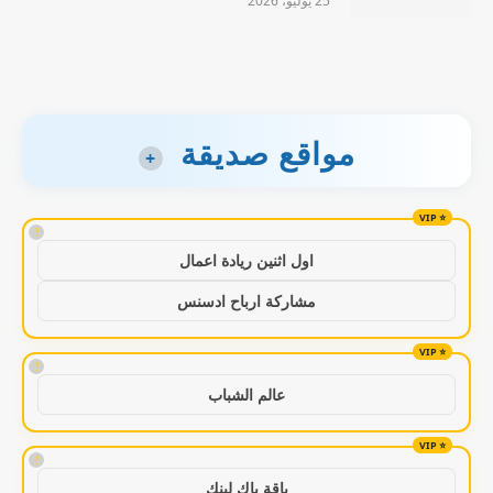
25 يوليو، 2026
مواقع صديقة
+
!
اول اثنين ريادة اعمال
مشاركة ارباح ادسنس
!
عالم الشباب
!
باقة باك لينك