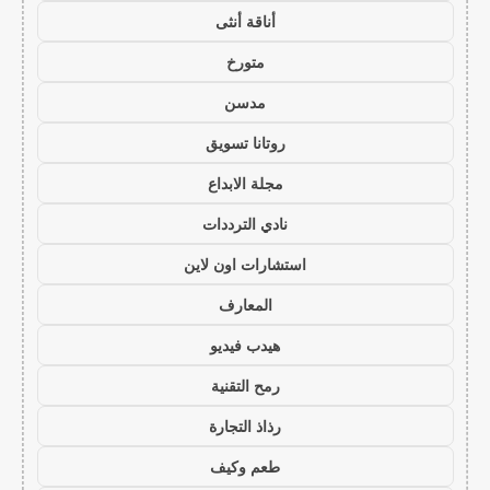
أناقة أنثى
متورخ
مدسن
روتانا تسويق
مجلة الابداع
نادي الترددات
استشارات اون لاين
المعارف
هيدب فيديو
رمح التقنية
رذاذ التجارة
طعم وكيف