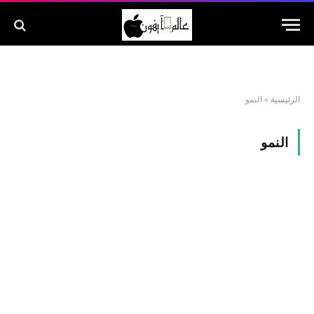
الرئيسية
»
النمو
النمو