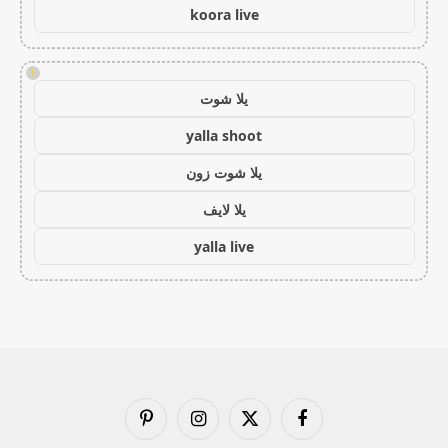
koora live
!
يلا شوت
yalla shoot
يلا شوت زون
يلا لايف
yalla live
فيسبوك
X
الانستغرام
بينتيريست
(Twitter)