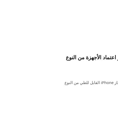
 iPhone Fold في تعزيز اعتماد الأجهزة من النوع
وفقًا لـ Counterpoint Research، فإن طرح شركة Apple لجهاز iPhone القابل للطي من النوع