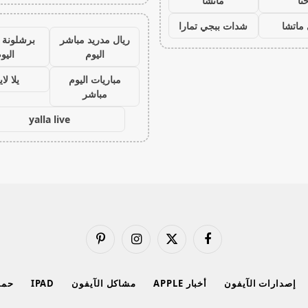
نا
ماتشا
ماتشا
شدات ببجي تمارا
ريال مدريد مباشر
برشلونة 
اليوم
اليو
مباريات اليوم
يلا لا
مباشر
yalla live
فيسبوك
X
الانستغرام
بينتيريست
(Twitter)
إصدارات الآيفون
أخبار APPLE
مشاكل الآيفون
IPAD
حماي