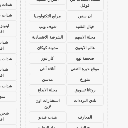
شدات بب
قوقل
شدات بب
ان سفن
مرابع التكنولوجيا
ايتون
خيال التقنية
شوف ويب
اق
مجلة الاسهم
الشرقية الاقتصادية
شدات
عالم الايفون
مدونة كوكان
اق
صحيفة نهج
كار نيوز
شدات بب
موقع خبرة التقني
أناقة أنثى
شدات
اق
متورخ
مدسن
شدات بب
روتانا تسويق
مجلة الابداع
متجر
نادي الترددات
استشارات اون
لاين
شحن ي
المعارف
هيدب فيديو
اق
رمح التقنية
رذاذ التجارة