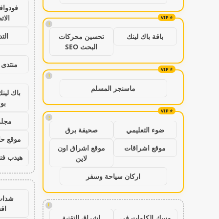
فودواف
الات
!
الت
باقة باك لينك
تحسين محركات
البحث SEO
منتدى 
!
ماسنجر المسلم
باك لين
بو
!
مجلة
ضوء التعليمي
صحيفة برق
موقع حال
موقع اشراقات
موقع اشراق اون
هيدب فن
لاين
اركان سياحة وسفر
شدات
!
اق
مسك الكلمات في
اشراق التقنية