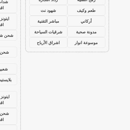
شدات
اق
طعم وكيف
شهود نت
ايتون
أركاني
مباشر التقنية
اق
مدونة صحبة
شرقيات السياحة
شحن شد
موسوعة انوار
اشراق الأرباح
شحن ي
شعبية
بلايست
ايتونز
اق
شحن ي
اق