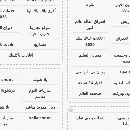
ون اخبار
تقنية
صالات
أقوى باقة باك لينك
خدمات با 
026
دريس
اشراق العالم عالم
كبير
موقع تجاربنا
ديوان ا
تجارب الحياه
الاشراق
اعلانات الباك لينك
2026
مشاريع
اعلانات با
ك وجيست
مصادر التعليم
اعلانات باكلينك
ست
 تقنية
يو ان بي الرياضي
يلا شوت
a shoot
ة للتعليم
اخبار 24 ساعة
مباريات اليوم
برشلونة 
ون وترفيه
صحيفة العالم
مباشر
ريال مدريد مباشر
يلا ش
!
 ببجي
شدات ببجي تمارا
yalla shoot
مباريات 
ساط
مباش