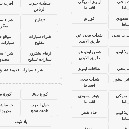
 ببجي
ايتونز امريكي
سطحة جنوب
اقرب س
ساط
اقساط
الرياض
ز سعودي
فور يو
تشليح
شراء سي
ساط
سكرا
ات ببجي
شدات ببجي عن
شراء سيارات
موقع ش
طريق الايدي
تشليح
سيارات 
لا لودو
شحن لودو عن
ارقام يشترون
شراء سي
طريق الايدي
سيارات تشليح
مصدو
 ببجي
بطاقات ايتونز
شراء سيارات قديمة تشليح
يشن ستور
شدات ببجي
اقساط
كورة 365
كورة س
 امريكي
ايتونز سعودي
ساط
اقساط
جول العرب
بث مباشر
goalarab
مدريد ا
لا لودو
حناء شعر
ساط
يلا لايف