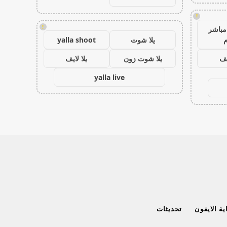
!
!
مباشر
م
يلا شوت
yalla shoot
يف
يلا شوت زون
يلا لايف
yalla live
ة الايفون
تحديثات