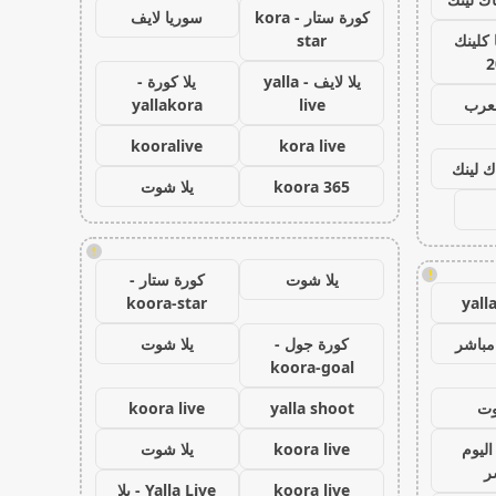
كورة ستار - kora
سوريا لايف
كلينك
star
2
يلا لايف - yalla
يلا كورة -
لعرب
live
yallakora
kooralive
kora live
ك لينك
koora 365
يلا شوت
!
!
يلا شوت
كورة ستار -
koora-star
yall
مباشر
كورة جول -
يلا شوت
koora-goal
وت
yalla shoot
koora live
اليوم
koora live
يلا شوت
ر
koora live
Yalla Live - يلا