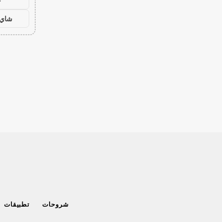
ح
شاي 
شروحات
تطبيقات