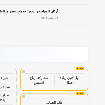
أركان للسياحة والسفر: خدمات سفر متكامل
25 يوليو، 2026
!
شراء ب
اول اثنين ريادة
مشاركة ارباح
اعمال
ادسنس
شراء رو
اشراق ل
!
باكل
عالم الشباب