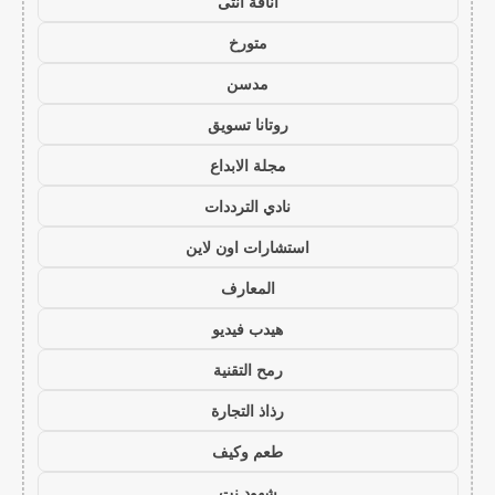
أناقة أنثى
متورخ
مدسن
روتانا تسويق
مجلة الابداع
نادي الترددات
استشارات اون لاين
المعارف
هيدب فيديو
رمح التقنية
رذاذ التجارة
طعم وكيف
شهود نت