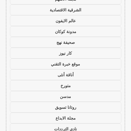
الشرقية الاقتصادية
عالم الايفون
مدونة كوكان
صحيفة نهج
كار نيوز
موقع خبرة التقني
أناقة أنثى
متورخ
مدسن
روتانا تسويق
مجلة الابداع
نادي الترددات