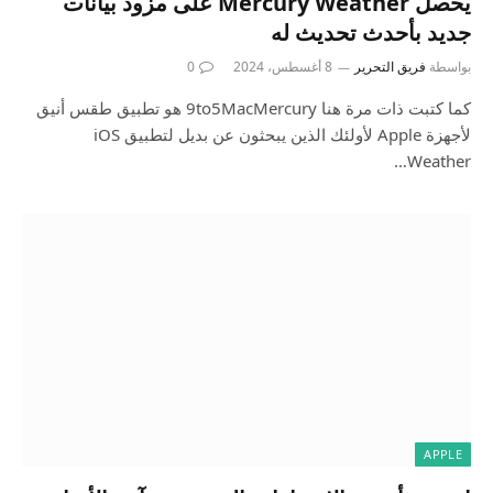
يحصل Mercury Weather على مزود بيانات
جديد بأحدث تحديث له
بواسطة
فريق التحرير
8 أغسطس، 2024
0
كما كتبت ذات مرة هنا 9to5MacMercury هو تطبيق طقس أنيق
لأجهزة Apple لأولئك الذين يبحثون عن بديل لتطبيق iOS
Weather…
APPLE