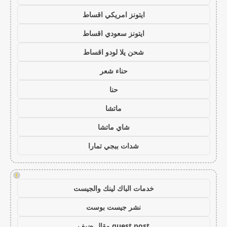
ايتونز امريكي اقساط
ايتونز سعودي اقساط
شحن يلا لودو اقساط
حناء شعر
حنا
ماتشا
شاي ماتشا
شدات ببجي تمارا
!
خدمات الباك لينك والجيست
نشر جيست بوست
guest post مقال ضيف