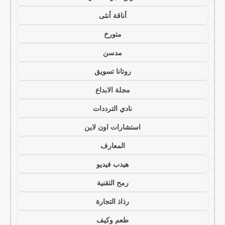
أناقة أنثى
متورخ
مدسن
روتانا تسويق
مجلة الابداع
نادي الترددات
استشارات اون لاين
المعارف
هيدب فيديو
رمح التقنية
رذاذ التجارة
طعم وكيف