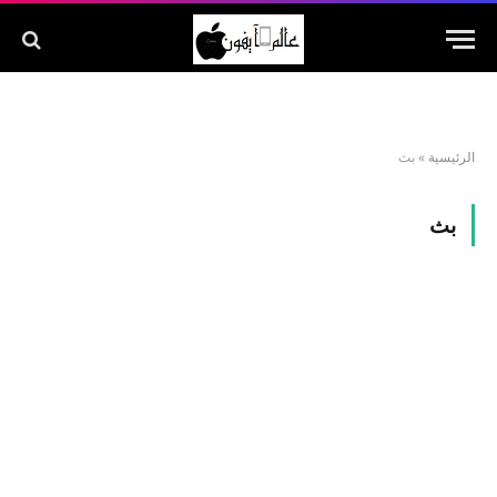
الرئيسية
»
بث
بث