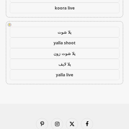
koora live
!
يلا شوت
yalla shoot
يلا شوت زون
يلا لايف
yalla live
فيسبوك
X
الانستغرام
بينتيريست