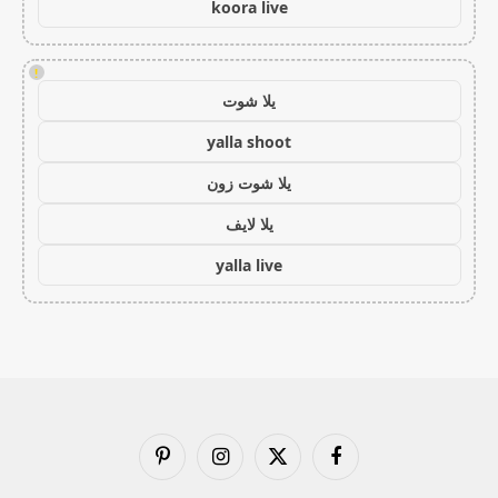
koora live
!
يلا شوت
yalla shoot
يلا شوت زون
يلا لايف
yalla live
فيسبوك
X
الانستغرام
بينتيريست
(Twitter)