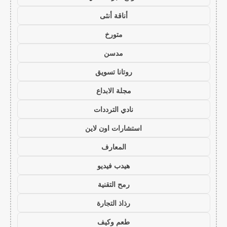
أناقة أنثى
متورخ
مدسن
روتانا تسويق
مجلة الابداع
نادي الترددات
استشارات اون لاين
المعارف
هيدب فيديو
رمح التقنية
رذاذ التجارة
طعم وكيف