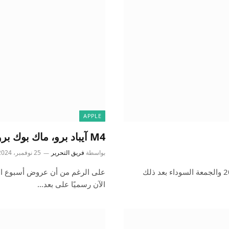
APPLE
M4 آيباد برو، ماك بوك برو، المزيد 9to5Mac
بواسطة
فريق التحرير
25 نوفمبر، 2024
نحن الآن نقترب بسرعة من عطلة عيد الشكر الكبرى لعام 2024 والجمعة السوداء بعد ذلك
على الرغم من أن عروض أسبوع الجم
الآن رسميًا على بعد…