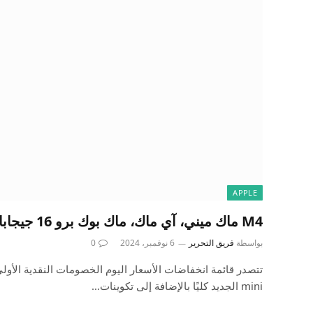
APPLE
M4 ماك ميني، آي ماك، ماك بوك برو 16 جيجابايت، more9to5Mac
بواسطة
فريق التحرير
6 نوفمبر، 2024
0
mini الجديد كليًا بالإضافة إلى تكوينات…