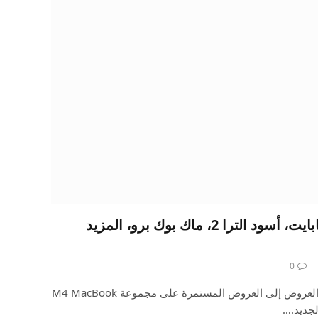
ماك بوك إير سعة 16 جيجابايت، أسود الترا 2، ماك بوك برو، المزيد
0
تنضم نسختك الصباحية من أفضل العروض إلى العروض المستمرة على مجموعة M4 MacBook