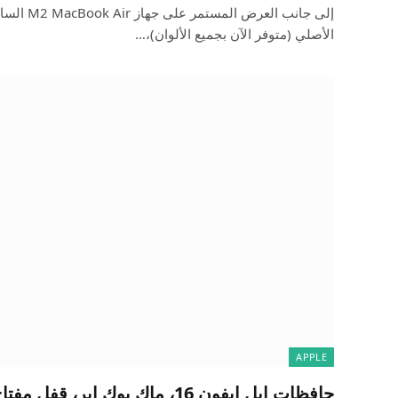
الأصلي (متوفر الآن بجميع الألوان)،…
APPLE
حافظات ابل ايفون 16، ماك بوك اير، ق