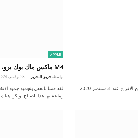
APPLE
M4 ماكس ماك بوك برو، أبل واتش ألترا 2، المزيد 9to5Mac
بواسطة
فريق التحرير
28 نوفمبر، 2024
بوكبولين إريكسون بروس AB النوع: الصحة واللياقة البدنية تاريخ الافراج عنه: 3 سبتمبر 2020
وملحقاتها هذا الصباح، ولكن هنا