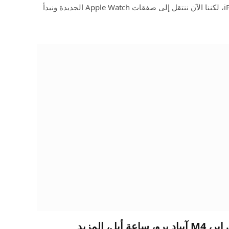
أولاً، يوم سعيد لتسليم iPad mini 7، لكننا الآن ننتقل إلى صفقات Apple Watch الجديدة ونبدأ
16 جيجابايت M3 ماك بوك إير، M4 آيباد برو، ساعة أبل، المزيد