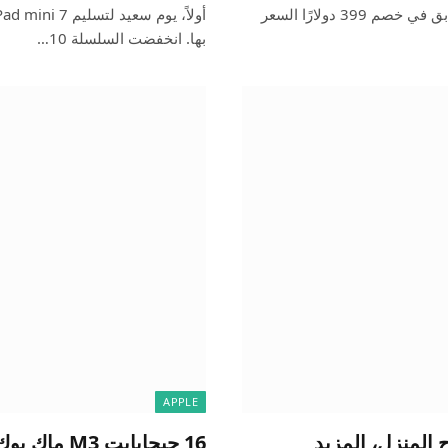
إلى جانب العرض المستمر على جهاز M2 MacBook Air السابق في خصم 399 دولارًا السعر
بها. انخفضت السلسلة 10…
APPLE
فل مفتاح المنزل، المزيد