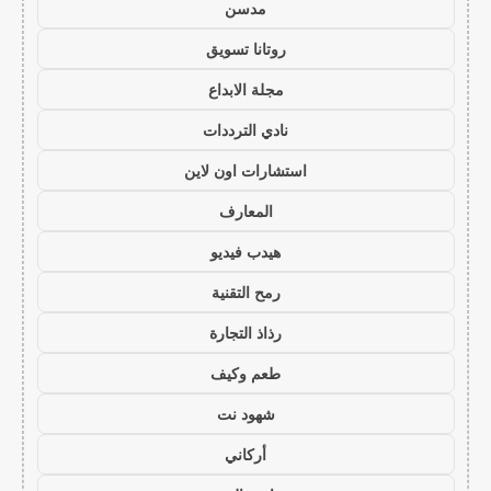
مدسن
روتانا تسويق
مجلة الابداع
نادي الترددات
استشارات اون لاين
المعارف
هيدب فيديو
رمح التقنية
رذاذ التجارة
طعم وكيف
شهود نت
أركاني