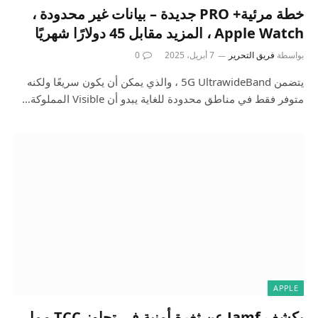
خطة مرئية+ PRO جديدة – بيانات غير محدودة ،
Apple Watch ، المزيد مقابل 45 دولارًا شهريًا
بواسطة
فريق التحرير
7 أبريل، 2025
0
يتضمن 5G UltrawideBand ، والذي يمكن أن يكون سريعًا ولكنه
متوفر فقط في مناطق محدودة للغاية يبدو أن Visible المملوكة…
APPLE
يكشف Jamf عن ثغرة أمنية في تجاوز TCC مما