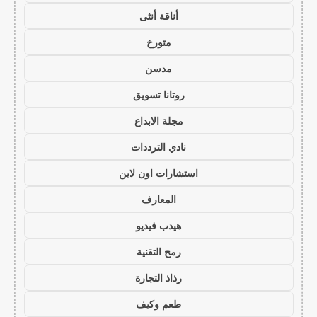
أناقة أنثى
متورخ
مدسن
روتانا تسويق
مجلة الابداع
نادي الترددات
استشارات اون لاين
المعارف
هيدب فيديو
رمح التقنية
رذاذ التجارة
طعم وكيف