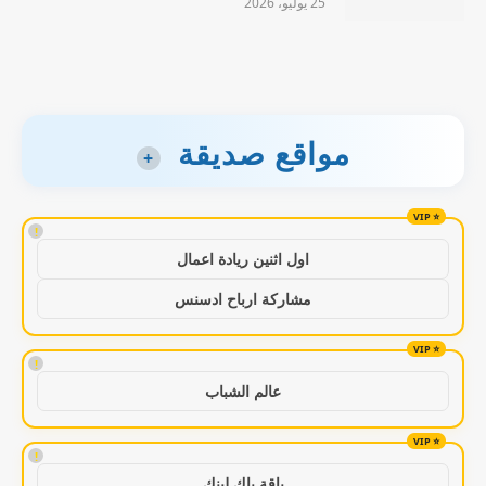
25 يوليو، 2026
مواقع صديقة
+
!
اول اثنين ريادة اعمال
مشاركة ارباح ادسنس
!
عالم الشباب
!
باقة باك لينك