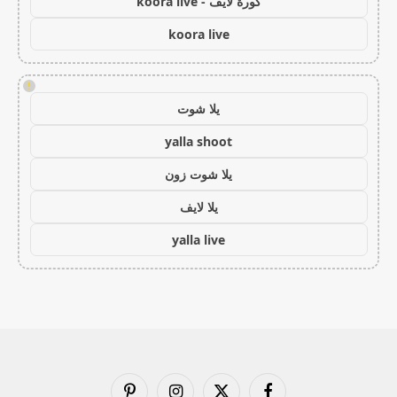
كورة لايف - koora live
koora live
!
يلا شوت
yalla shoot
يلا شوت زون
يلا لايف
yalla live