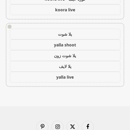
koora live
!
يلا شوت
yalla shoot
يلا شوت زون
يلا لايف
yalla live
فيسبوك
X
الانستغرام
بينتيريست