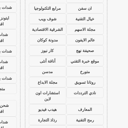
شدات بب
ان سفن
مرابع التكنولوجيا
ايتون
خيال التقنية
شوف ويب
اق
مجلة الاسهم
الشرقية الاقتصادية
شدات
عالم الايفون
مدونة كوكان
اق
صحيفة نهج
كار نيوز
شدات بب
موقع خبرة التقني
أناقة أنثى
شدات
اق
متورخ
مدسن
شدات بب
روتانا تسويق
مجلة الابداع
متجر
نادي الترددات
استشارات اون
لاين
شحن ي
المعارف
هيدب فيديو
اق
رمح التقنية
رذاذ التجارة
شدات
اق