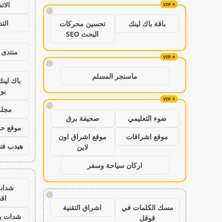
الات
!
الت
باقة باك لينك
تحسين محركات
البحث SEO
منتدى 
!
ماسنجر المسلم
باك لين
بو
!
مجلة
ضوء التعليمي
صحيفة برق
موقع حال
موقع اشراقات
موقع اشراق اون
هيدب فن
لاين
اركان سياحة وسفر
شدات
!
اق
مسك الكلمات في
اشراق التقنية
شدات بب
قوقل