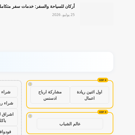
أركان للسياحة والسفر: خدمات سفر متكامل
25 يوليو، 2026
!
شراء ب
اول اثنين ريادة
مشاركة ارباح
اعمال
ادسنس
شراء رو
اشراق ل
!
باكل
عالم الشباب
فودواف