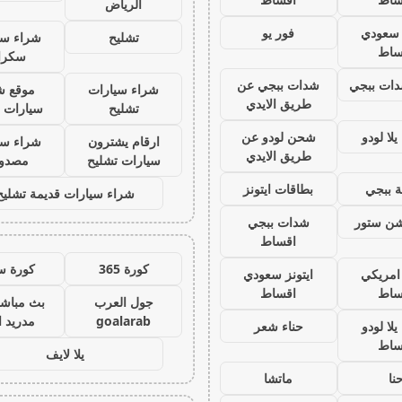
الرياض
ز سعودي
فور يو
تشليح
شراء سي
ساط
سكرا
ات ببجي
شدات ببجي عن
شراء سيارات
موقع ش
طريق الايدي
تشليح
سيارات 
لا لودو
شحن لودو عن
ارقام يشترون
شراء سي
طريق الايدي
سيارات تشليح
مصدو
 ببجي
بطاقات ايتونز
شراء سيارات قديمة تشليح
يشن ستور
شدات ببجي
اقساط
كورة 365
كورة س
 امريكي
ايتونز سعودي
ساط
اقساط
جول العرب
بث مباشر
goalarab
مدريد ا
لا لودو
حناء شعر
ساط
يلا لايف
نا
ماتشا