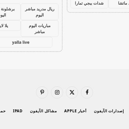
ماتشا
شدات ببجي تمارا
ريال مدريد مباشر
برشلونة 
اليوم
اليو
مباريات اليوم
يلا لا
مباشر
yalla live
فيسبوك
X
الانستغرام
بينتيريست
(Twitter)
إصدارات الآيفون
أخبار APPLE
مشاكل الآيفون
IPAD
حماي