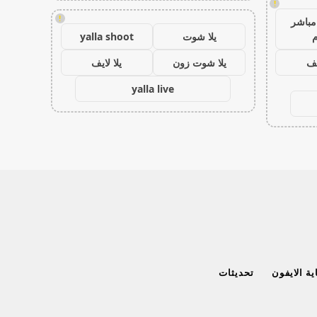
!
!
مباشر
م
يلا شوت
yalla shoot
يف
يلا شوت زون
يلا لايف
yalla live
ة الايفون
تحديثات