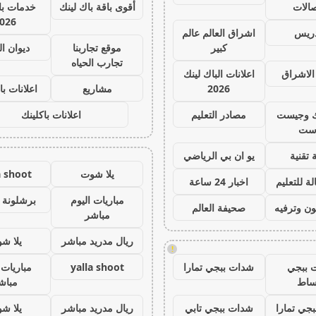
صالات
أقوى باقة باك لينك
خدمات با 
026
دريس
اشراق العالم عالم
كبير
موقع تجاربنا
ديوان ا
تجارب الحياه
الاشراق
اعلانات الباك لينك
2026
مشاريع
اعلانات با
ك وجيست
مصادر التعليم
اعلانات باكلينك
ست
 تقنية
يو ان بي الرياضي
يلا شوت
a shoot
ة للتعليم
اخبار 24 ساعة
مباريات اليوم
برشلونة 
ون وترفيه
صحيفة العالم
مباشر
ريال مدريد مباشر
يلا ش
!
 ببجي
شدات ببجي تمارا
yalla shoot
مباريات 
ساط
مباش
جي تمارا
شدات ببجي تابي
ريال مدريد مباشر
يلا ش