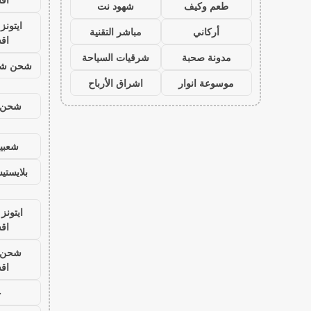
طعم وكيف
شهود نت
ايتون
أركاني
مباشر التقنية
اق
مدونة صحبة
شرقيات السياحة
شحن شد
موسوعة انوار
اشراق الأرباح
شحن ي
شعبية
بلايست
ايتونز
اق
شحن ي
اق
ح