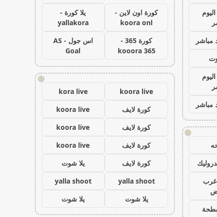
اليوم
كورة اون لاين -
يلا كورة -
ر
koora onl
yallakora
 مباشر
كورة 365 -
اس جول - AS
Goal
kooora 365
وت
اليوم
!
ر
kora live
koora live
 مباشر
كورة لايف
koora live
كورة لايف
koora live
!
ه
كورة لايف
koora live
روليك
كورة لايف
يلا شوت
غرب
yalla shoot
yalla shoot
اض
يلا شوت
يلا شوت
طحة