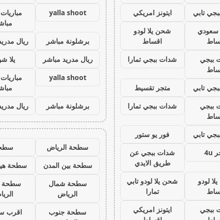
جي تابي
ايتونز امريكي
yalla shoot
مباريات 
مباش
ز سعودي
شحن يلا لودو
ساط
اقساط
برشلونة مباشر
ريال مدريد
 ببجي
شدات ببجي تمارا
ريال مدريد مباشر
يلا ش
ساط
yalla shoot
مباريات 
جي تابي
متجر تقسيط
مباش
 ببجي
شدات ببجي تمارا
برشلونة مباشر
ريال مدريد
ساط
جي تابي
فور يو ستور
سطحة الرياض
سطح
 4u
شدات ببجي عن
طريق الايدي
سطحة بين المدن
سطحة هيد
لا لودو
شحن يلا لودو تابي
سطحة شمال
سطحة 
ساط
تمارا
الرياض
الري
 ببجي
ايتونز امريكي
سطحة جنوب
اقرب س
ساط
اقساط