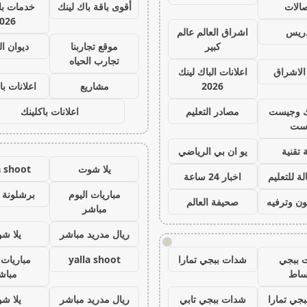
صالات
أقوى باقة باك لينك
خدمات با 
026
دريس
اشراق العالم عالم
كبير
موقع تجاربنا
ديوان ا
تجارب الحياه
الاشراق
اعلانات الباك لينك
2026
مشاريع
اعلانات با
ك وجيست
مصادر التعليم
اعلانات باكلينك
ست
 تقنية
يو ان بي الرياضي
يلا شوت
a shoot
ة للتعليم
اخبار 24 ساعة
مباريات اليوم
برشلونة 
ون وترفيه
صحيفة العالم
مباشر
ريال مدريد مباشر
يلا ش
!
 ببجي
شدات ببجي تمارا
yalla shoot
مباريات 
ساط
مباش
جي تمارا
شدات ببجي تابي
ريال مدريد مباشر
يلا ش