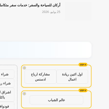
أركان للسياحة والسفر: خدمات سفر متكامل
25 يوليو، 2026
!
شراء ب
اول اثنين ريادة
مشاركة ارباح
اعمال
ادسنس
شراء رو
اشراق ل
!
باكل
عالم الشباب
فودواف