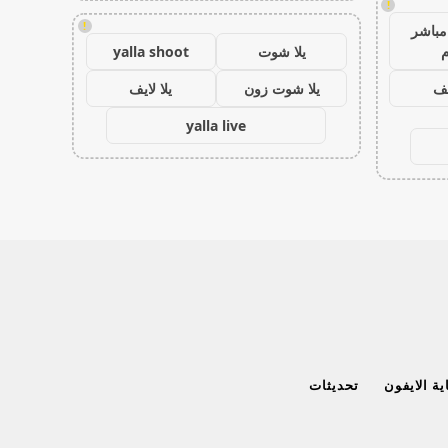
!
!
مباشر
م
يلا شوت
yalla shoot
يف
يلا شوت زون
يلا لايف
yalla live
ة الايفون
تحديثات