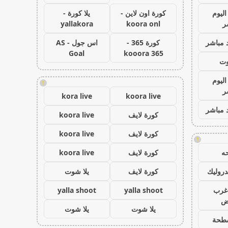
اليوم
كورة اون لاين -
يلا كورة -
ر
koora onl
yallakora
 مباشر
كورة 365 -
اس جول - AS
Goal
kooora 365
وت
اليوم
!
ر
kora live
koora live
 مباشر
كورة لايف
koora live
كورة لايف
koora live
!
ه
كورة لايف
koora live
روليك
كورة لايف
يلا شوت
غرب
yalla shoot
yalla shoot
اض
يلا شوت
يلا شوت
طحة