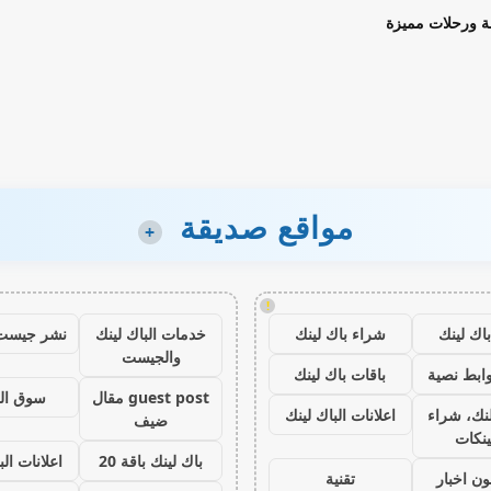
ة ورحلات مميزة
مواقع صديقة
+
!
اك لينك
شراء باك لينك
خدمات الباك لينك
نشر جيست
والجيست
ابط نصية
باقات باك لينك
guest post مقال
سوق ال
نك، شراء
اعلانات الباك لينك
ضيف
ينكات
باك لينك باقة 20
اعلانات الب
ون اخبار
تقنية