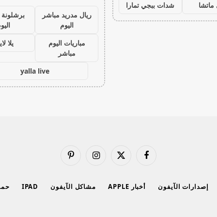
ماتشا
شدات ببجي تمارا
ريال مدريد مباشر
برشلونة 
اليوم
اليو
مباريات اليوم
يلا لا
مباشر
yalla live
فيسبوك
X
الانستغرام
بينتيريست
(Twitter)
إصدارات الآيفون
أخبار APPLE
مشاكل الآيفون
IPAD
حماي