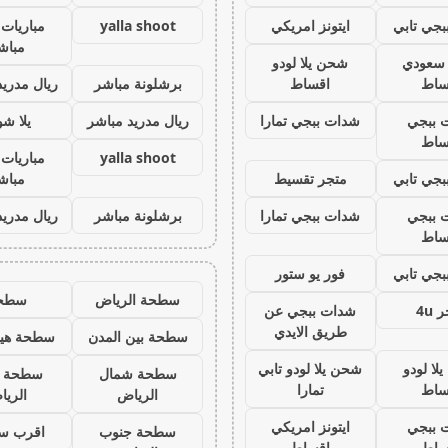
جي تابي
ايتونز امريكي
yalla shoot
مباريات 
مباش
ز سعودي
شحن يلا لودو
ساط
اقساط
برشلونة مباشر
ريال مدريد
 ببجي
شدات ببجي تمارا
ريال مدريد مباشر
يلا ش
ساط
yalla shoot
مباريات 
جي تابي
متجر تقسيط
مباش
 ببجي
شدات ببجي تمارا
برشلونة مباشر
ريال مدريد
ساط
جي تابي
فور يو ستور
سطحة الرياض
سطح
 4u
شدات ببجي عن
طريق الايدي
سطحة بين المدن
سطحة هيد
لا لودو
شحن يلا لودو تابي
سطحة شمال
سطحة 
ساط
تمارا
الرياض
الري
 ببجي
ايتونز امريكي
سطحة جنوب
اقرب س
ساط
اقساط