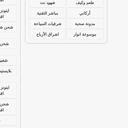
طعم وكيف
شهود نت
ايتون
أركاني
مباشر التقنية
اق
مدونة صحبة
شرقيات السياحة
شحن شد
موسوعة انوار
اشراق الأرباح
شحن ي
شعبية
بلايست
ايتونز
اق
شحن ي
اق
ح