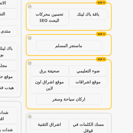
الات
!
الت
باقة باك لينك
تحسين محركات
البحث SEO
منتدى 
!
ماسنجر المسلم
باك لين
بو
!
مجلة
ضوء التعليمي
صحيفة برق
موقع حال
موقع اشراقات
موقع اشراق اون
هيدب فن
لاين
اركان سياحة وسفر
شدات
!
اق
مسك الكلمات في
اشراق التقنية
شدات بب
قوقل