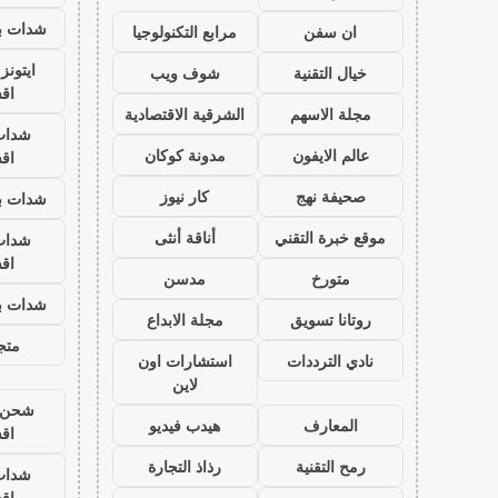
شدات بب
ان سفن
مرابع التكنولوجيا
ايتون
خيال التقنية
شوف ويب
اق
مجلة الاسهم
الشرقية الاقتصادية
شدات
عالم الايفون
مدونة كوكان
اق
صحيفة نهج
كار نيوز
شدات بب
موقع خبرة التقني
أناقة أنثى
شدات
اق
متورخ
مدسن
شدات بب
روتانا تسويق
مجلة الابداع
متجر
نادي الترددات
استشارات اون
لاين
شحن ي
المعارف
هيدب فيديو
اق
رمح التقنية
رذاذ التجارة
شدات
اق