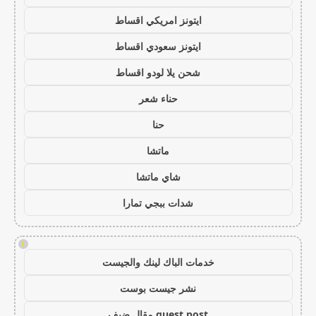
ايتونز امريكي اقساط
ايتونز سعودي اقساط
شحن يلا لودو اقساط
حناء شعر
حنا
ماتشا
شاي ماتشا
شدات ببجي تمارا
!
خدمات الباك لينك والجيست
نشر جيست بوست
guest post مقال ضيف