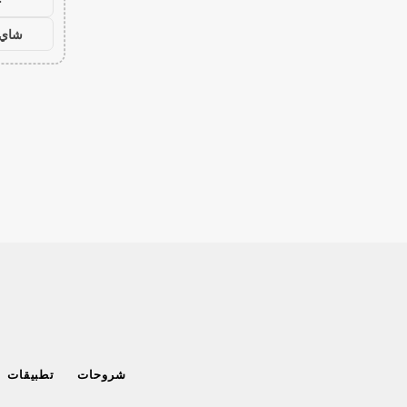
ح
شاي 
شروحات
تطبيقات