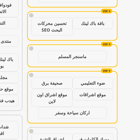
فودواف
الات
!
الت
باقة باك لينك
تحسين محركات
البحث SEO
منتدى 
!
ماسنجر المسلم
باك لين
بو
!
مجلة
ضوء التعليمي
صحيفة برق
موقع حال
موقع اشراقات
موقع اشراق اون
هيدب فن
لاين
اركان سياحة وسفر
شدات
!
اق
مسك الكلمات في
اشراق التقنية