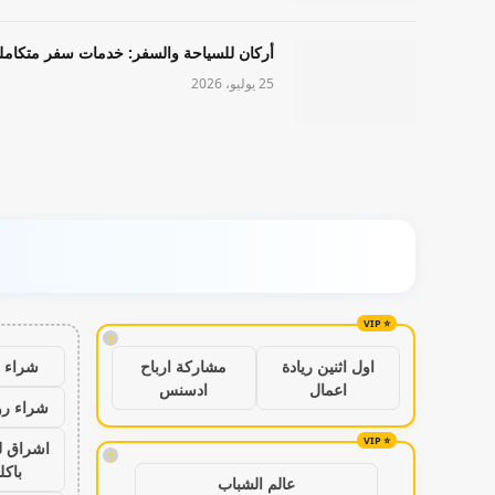
أركان للسياحة والسفر: خدمات سفر متكامل
25 يوليو، 2026
!
شراء ب
اول اثنين ريادة
مشاركة ارباح
اعمال
ادسنس
شراء رو
اشراق ل
!
باكل
عالم الشباب