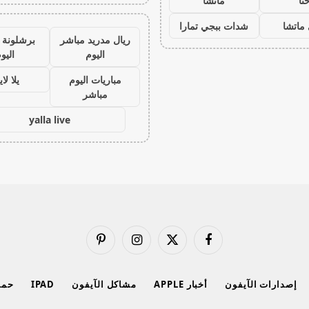
نا
ماتشا
ماتشا
شدات ببجي تمارا
ريال مدريد مباشر
برشلونة 
اليوم
اليو
مباريات اليوم
يلا لا
مباشر
yalla live
فيسبوك
X
الانستغرام
بينتيريست
(Twitter)
إصدارات الآيفون
أخبار APPLE
مشاكل الآيفون
IPAD
حماي