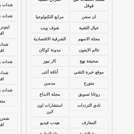
شدات بب
قوقل
شدات بب
ان سفن
مرابع التكنولوجيا
ايتون
خيال التقنية
شوف ويب
اق
مجلة الاسهم
الشرقية الاقتصادية
شدات
عالم الايفون
مدونة كوكان
اق
صحيفة نهج
كار نيوز
شدات بب
موقع خبرة التقني
أناقة أنثى
شدات
اق
متورخ
مدسن
شدات بب
روتانا تسويق
مجلة الابداع
متجر
نادي الترددات
استشارات اون
لاين
شحن ي
المعارف
هيدب فيديو
اق
رمح التقنية
رذاذ التجارة