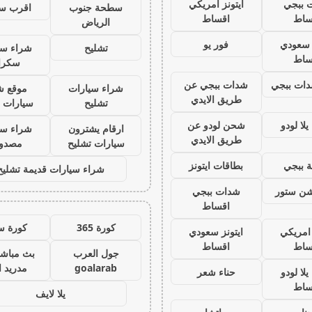
 ببجي
ايتونز امريكي
سطحة جنوب
اقرب س
ساط
اقساط
الرياض
ز سعودي
فور يو
تشليح
شراء سي
ساط
سكرا
ات ببجي
شدات ببجي عن
شراء سيارات
موقع ش
طريق الايدي
تشليح
سيارات 
لا لودو
شحن لودو عن
ارقام يشترون
شراء سي
طريق الايدي
سيارات تشليح
مصدو
 ببجي
بطاقات ايتونز
شراء سيارات قديمة تشليح
يشن ستور
شدات ببجي
اقساط
كورة 365
كورة س
 امريكي
ايتونز سعودي
ساط
اقساط
جول العرب
بث مباشر
goalarab
مدريد ا
لا لودو
حناء شعر
ساط
يلا لايف