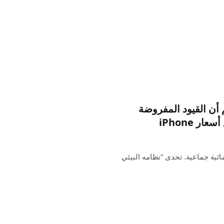
تي تزعم أن القيود المفروضة
 iPhone
حاولتها رفع دعوى قضائية جماعية. تحدى “نظامه البيئي