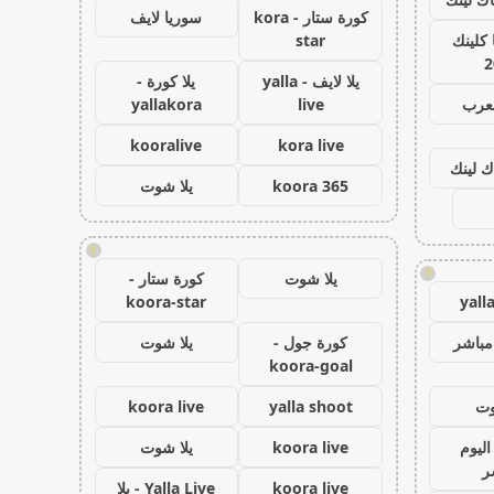
كورة ستار - kora
سوريا لايف
كلينك
star
2
يلا لايف - yalla
يلا كورة -
لعرب
live
yallakora
kooralive
kora live
ك لينك
koora 365
يلا شوت
!
!
يلا شوت
كورة ستار -
koora-star
yall
مباشر
كورة جول -
يلا شوت
koora-goal
وت
yalla shoot
koora live
اليوم
koora live
يلا شوت
ر
koora live
Yalla Live - يلا