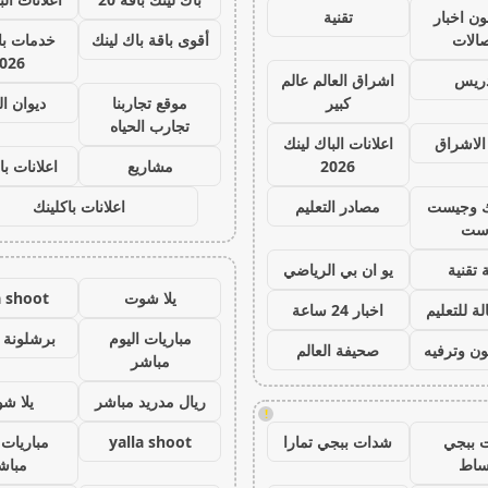
ون اخبار
تقنية
صالات
أقوى باقة باك لينك
خدمات با 
026
دريس
اشراق العالم عالم
كبير
موقع تجاربنا
ديوان ا
تجارب الحياه
الاشراق
اعلانات الباك لينك
2026
مشاريع
اعلانات با
ك وجيست
مصادر التعليم
اعلانات باكلينك
ست
 تقنية
يو ان بي الرياضي
يلا شوت
a shoot
ة للتعليم
اخبار 24 ساعة
مباريات اليوم
برشلونة 
ون وترفيه
صحيفة العالم
مباشر
ريال مدريد مباشر
يلا ش
!
 ببجي
شدات ببجي تمارا
yalla shoot
مباريات 
ساط
مباش