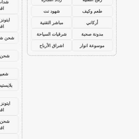
شدات
اق
طعم وكيف
شهود نت
ايتون
أركاني
مباشر التقنية
اق
مدونة صحبة
شرقيات السياحة
شحن شد
موسوعة انوار
اشراق الأرباح
شحن ي
شعبية
بلايست
ايتونز
اق
شحن ي
اق