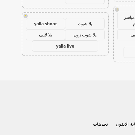
!
!
مباشر
م
يلا شوت
yalla shoot
يف
يلا شوت زون
يلا لايف
yalla live
ة الايفون
تحديثات