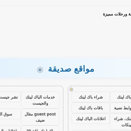
ة ورحلات مميزة
مواقع صديقة
+
!
اك لينك
شراء باك لينك
خدمات الباك لينك
نشر جيست
والجيست
ابط نصية
باقات باك لينك
guest post مقال
سوق ال
نك، شراء
اعلانات الباك لينك
ضيف
ينكات
باك لينك باقة 20
اعلانات الب