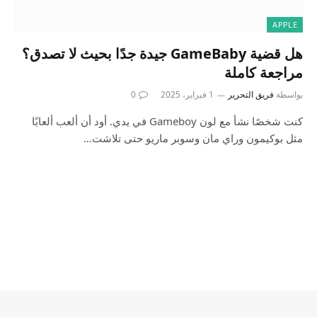
APPLE
هل قضية GameBaby جيدة جدًا بحيث لا تصدق؟
مراجعة كاملة
بواسطة
فريق التحرير
1 فبراير، 2025
0
كنت شخصًا نشأ مع لون Gameboy في يدي. أود أن ألعب ألعابًا
مثل بوكيمون وراي مان وسوبر ماريو حتى تلاشت…