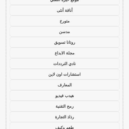
أناقة أنثى
متورخ
مدسن
روتانا تسويق
مجلة الابداع
نادي الترددات
استشارات اون لاين
المعارف
هيدب فيديو
رمح التقنية
رذاذ التجارة
طعم وكيف