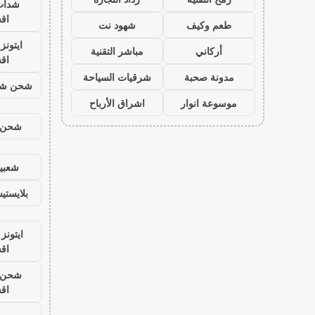
شدات
اق
طعم وكيف
شهود نت
ايتون
أركاني
مباشر التقنية
اق
مدونة صحبة
شرقيات السياحة
شحن شد
موسوعة انوار
اشراق الأرباح
شحن ي
شعبية
بلايست
ايتونز
اق
شحن ي
اق