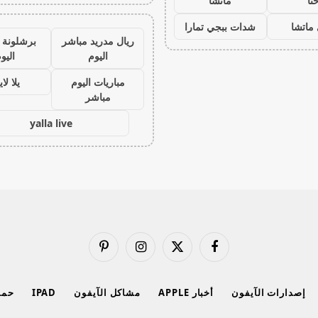
نا
ماتشا
ماتشا
شدات ببجي تمارا
ريال مدريد مباشر
برشلونة 
اليوم
اليو
مباريات اليوم
يلا لا
مباشر
yalla live
فيسبوك
X
الانستغرام
بينتيريست
(Twitter)
إصدارات الآيفون
أخبار APPLE
مشاكل الآيفون
IPAD
حماي