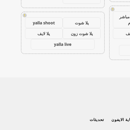
!
!
مباشر
م
يلا شوت
yalla shoot
يف
يلا شوت زون
يلا لايف
yalla live
ة الايفون
تحديثات