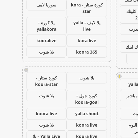
كورة ستار - kora
سوريا لايف
كلينك
star
2
يلا لايف - yalla
يلا كورة -
لعرب
live
yallakora
kooralive
kora live
ك لينك
koora 365
يلا شوت
!
!
يلا شوت
كورة ستار -
koora-star
yall
مباشر
كورة جول -
يلا شوت
koora-goal
وت
yalla shoot
koora live
اليوم
koora live
يلا شوت
ر
koora live
Yalla Live - يلا