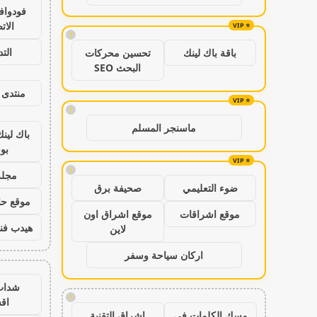
فودواف
الات
!
الت
باقة باك لينك
تحسين محركات
البحث SEO
منتدى 
!
ماسنجر المسلم
باك لين
بو
!
مجلة
ضوء التعليمي
صحيفة برق
موقع حال
موقع اشراقات
موقع اشراق اون
هيدب فن
لاين
اركان سياحة وسفر
شدات
!
اق
مسك الكلمات في
اشراق التقنية