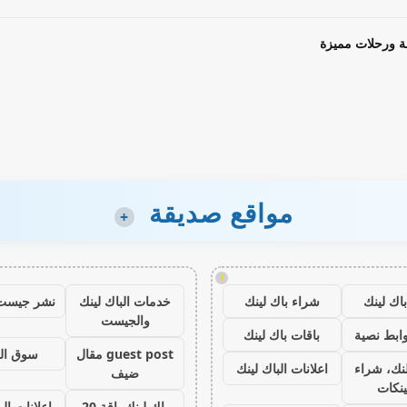
ة ورحلات مميزة
مواقع صديقة
+
!
اك لينك
شراء باك لينك
خدمات الباك لينك
نشر جيست
والجيست
ابط نصية
باقات باك لينك
guest post مقال
سوق ال
نك، شراء
اعلانات الباك لينك
ضيف
ينكات
باك لينك باقة 20
اعلانات الب