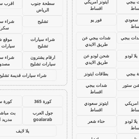
 ببجي
ايتونز امريكي
سطحة جنوب
اقرب س
ساط
اقساط
الرياض
ز سعودي
فور يو
تشليح
شراء سي
ساط
سكرا
ات ببجي
شدات ببجي عن
شراء سيارات
موقع ش
طريق الايدي
تشليح
سيارات 
لا لودو
شحن لودو عن
ارقام يشترون
شراء سي
طريق الايدي
سيارات تشليح
مصدو
 ببجي
بطاقات ايتونز
شراء سيارات قديمة تشليح
يشن ستور
شدات ببجي
اقساط
كورة 365
كورة س
 امريكي
ايتونز سعودي
ساط
اقساط
جول العرب
بث مباشر
goalarab
مدريد ا
لا لودو
حناء شعر
ساط
يلا لايف