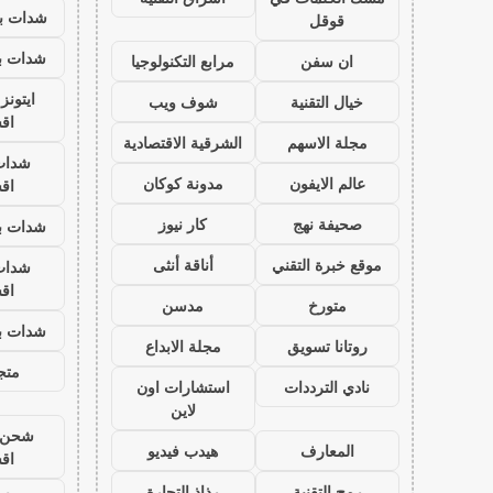
شدات بب
قوقل
شدات بب
ان سفن
مرابع التكنولوجيا
ايتون
خيال التقنية
شوف ويب
اق
مجلة الاسهم
الشرقية الاقتصادية
شدات
عالم الايفون
مدونة كوكان
اق
صحيفة نهج
كار نيوز
شدات بب
موقع خبرة التقني
أناقة أنثى
شدات
اق
متورخ
مدسن
شدات بب
روتانا تسويق
مجلة الابداع
متجر
نادي الترددات
استشارات اون
لاين
شحن ي
المعارف
هيدب فيديو
اق
رمح التقنية
رذاذ التجارة