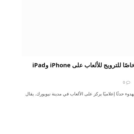
تعقد Apple حدثًا إعلاميًا خاصًا للترويج للألعاب على iPhone وiPad
0
ذا الأسبوع بهدوء حدثًا إعلاميًا يركز على الألعاب في مدينة نيويورك. يقال