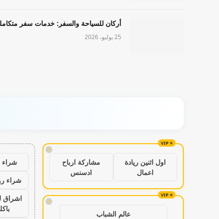
أركان للسياحة والسفر: خدمات سفر متكامل
25 يوليو، 2026
!
شراء ب
اول اثنين ريادة
مشاركة ارباح
اعمال
ادسنس
شراء رو
اشراق ل
!
باكل
عالم الشباب