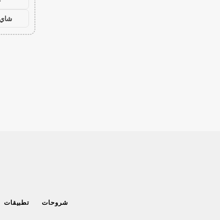
ح
شاي 
شروحات
تطبيقات