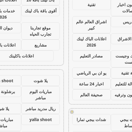
ون اخبار
تقنية
صالات
أقوى باقة باك لينك
خدمات با 
026
دريس
اشراق العالم عالم
كبير
موقع تجاربنا
ديوان ا
تجارب الحياه
الاشراق
اعلانات الباك لينك
2026
مشاريع
اعلانات با
ك وجيست
مصادر التعليم
اعلانات باكلينك
ست
 تقنية
يو ان بي الرياضي
يلا شوت
a shoot
ة للتعليم
اخبار 24 ساعة
مباريات اليوم
برشلونة 
ون وترفيه
صحيفة العالم
مباشر
ريال مدريد مباشر
يلا ش
!
 ببجي
شدات ببجي تمارا
yalla shoot
مباريات 
ساط
مباش