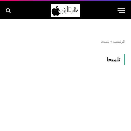
الرئيسية
»
تلميحا
تلميحا