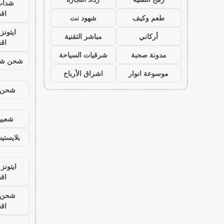
شدات
اق
طعم وكيف
شهود نت
ايتون
أركاني
مباشر التقنية
اق
مدونة صحبة
شرقيات السياحة
شحن شد
موسوعة انوار
اشراق الأرباح
شحن ي
شعبية
بلايست
ايتونز
اق
شحن ي
اق