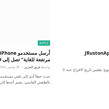
APPLE
مرتفعة للغاية” تصل إلى 39 درجة فهرنهايت
بواسطة
فريق التحرير
29 نوفمبر، 2024
تنبيهات وتغذية الزلازل الخاصة بي جي روستون آبس بي في النوع: طقس تاريخ الافراج عنه: 3
بالطقس القاسي، يشير أحدها إلى