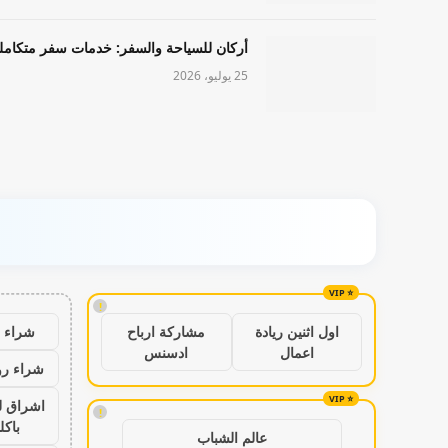
أركان للسياحة والسفر: خدمات سفر متكامل
25 يوليو، 2026
!
شراء ب
اول اثنين ريادة
مشاركة ارباح
اعمال
ادسنس
شراء رو
اشراق ل
!
باكل
عالم الشباب