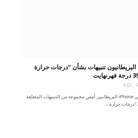
أرسل مستخدمو iPhone البريطانيون تنبيهات بشأن “درجات حرارة
0
حدث خطأ أدى إلى تلقي مستخدمي iPhone البريطانيين أمس مجموعة من التنبيهات المتعلقة
 “درجات حرارة…