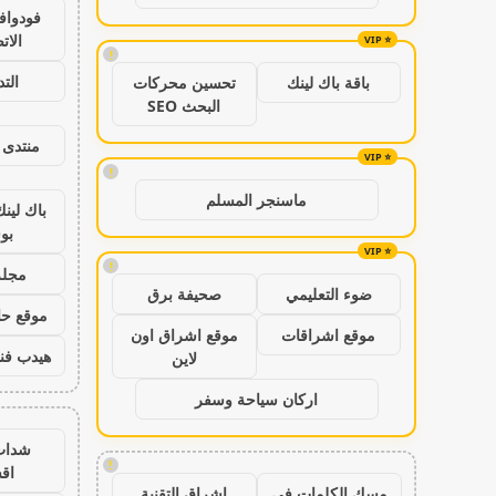
فودواف
الات
!
الت
باقة باك لينك
تحسين محركات
البحث SEO
منتدى 
!
ماسنجر المسلم
باك لين
بو
!
مجلة
ضوء التعليمي
صحيفة برق
موقع حال
موقع اشراقات
موقع اشراق اون
هيدب فن
لاين
اركان سياحة وسفر
شدات
!
اق
مسك الكلمات في
اشراق التقنية