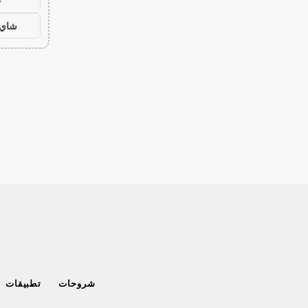
ح
شاي 
شروحات
تطبيقات