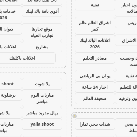
ون اخبار
تقنية
صالات
أقوى باقة باك لينك
خدمات با 
026
دريس
اشراق العالم عالم
كبير
موقع تجاربنا
ديوان ا
تجارب الحياه
الاشراق
اعلانات الباك لينك
2026
مشاريع
اعلانات با
ك وجيست
مصادر التعليم
اعلانات باكلينك
ست
 تقنية
يو ان بي الرياضي
يلا شوت
a shoot
ة للتعليم
اخبار 24 ساعة
مباريات اليوم
برشلونة 
ون وترفيه
صحيفة العالم
مباشر
ريال مدريد مباشر
يلا ش
!
 ببجي
شدات ببجي تمارا
yalla shoot
مباريات 
ساط
مباش