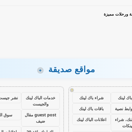
ة ورحلات مميزة
مواقع صديقة
+
!
اك لينك
شراء باك لينك
خدمات الباك لينك
نشر جيست
والجيست
ابط نصية
باقات باك لينك
guest post مقال
سوق ال
نك، شراء
اعلانات الباك لينك
ضيف
ينكات
باك لينك باقة 20
اعلانات الب