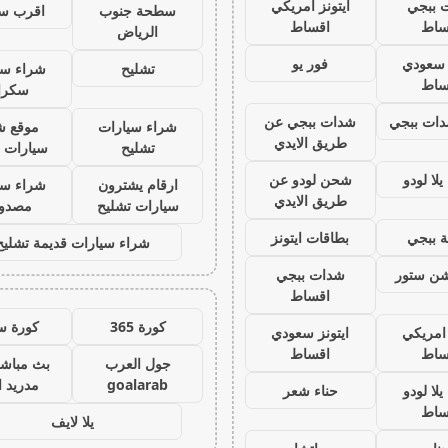
 ببجي
ايتونز امريكي
سطحة جنوب
اقرب س
ساط
اقساط
الرياض
ز سعودي
فور يو
تشليح
شراء سي
ساط
سكرا
ات ببجي
شدات ببجي عن
شراء سيارات
موقع ش
طريق الايدي
تشليح
سيارات 
لا لودو
شحن لودو عن
ارقام يشترون
شراء سي
طريق الايدي
سيارات تشليح
مصدو
 ببجي
بطاقات ايتونز
شراء سيارات قديمة تشليح
يشن ستور
شدات ببجي
اقساط
كورة 365
كورة س
 امريكي
ايتونز سعودي
ساط
اقساط
جول العرب
بث مباشر
goalarab
مدريد ا
لا لودو
حناء شعر
ساط
يلا لايف