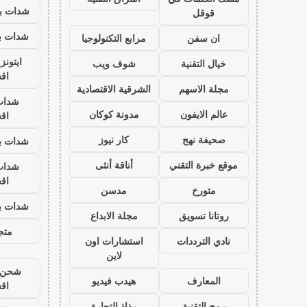
شدات بب
قوقل
شدات بب
ان سفن
مرابع التكنولوجيا
ايتون
خيال التقنية
شوف ويب
اق
مجلة الاسهم
الشرقية الاقتصادية
شدات
عالم الايفون
مدونة كوكان
اق
صحيفة نهج
كار نيوز
شدات بب
موقع خبرة التقني
أناقة أنثى
شدات
اق
متورخ
مدسن
شدات بب
روتانا تسويق
مجلة الابداع
متجر
نادي الترددات
استشارات اون
لاين
شحن ي
المعارف
هيدب فيديو
اق
رمح التقنية
رذاذ التجارة