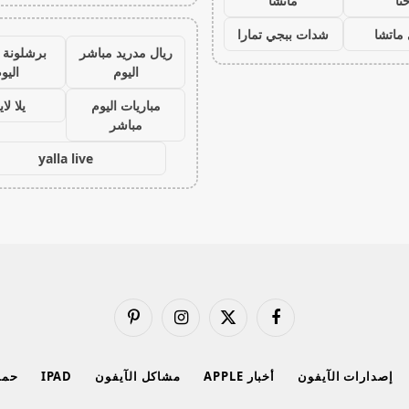
نا
ماتشا
ماتشا
شدات ببجي تمارا
ريال مدريد مباشر
برشلونة 
اليوم
اليو
مباريات اليوم
يلا لا
مباشر
yalla live
فيسبوك
X
الانستغرام
بينتيريست
(Twitter)
إصدارات الآيفون
أخبار APPLE
مشاكل الآيفون
IPAD
حماي