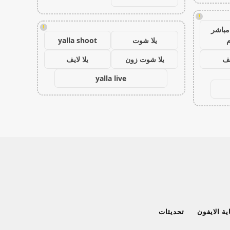
!
!
مباشر
م
يلا شوت
yalla shoot
يف
يلا شوت زون
يلا لايف
yalla live
ة الايفون
تحديثات