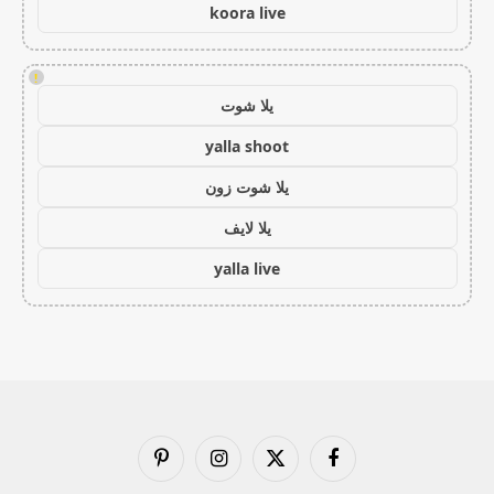
koora live
!
يلا شوت
yalla shoot
يلا شوت زون
يلا لايف
yalla live
فيسبوك
X
الانستغرام
بينتيريست
(Twitter)